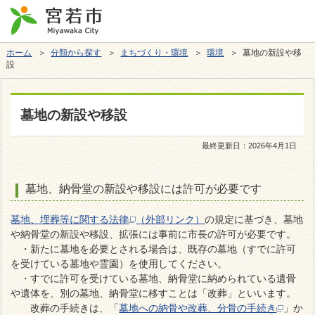
ホーム
＞
分類から探す
＞
まちづくり・環境
＞
環境
＞ 墓地の新設や移
設
墓地の新設や移設
最終更新日：
2026年4月1日
墓地、納骨堂の新設や移設には許可が必要です
墓地、埋葬等に関する法律
（外部リンク）
の規定に基づき、墓地
や納骨堂の新設や移設、拡張には事前に市長の許可が必要です。
・新たに墓地を必要とされる場合は、既存の墓地（すでに許可
を受けている墓地や霊園）を使用してください。
・すでに許可を受けている墓地、納骨堂に納められている遺骨
や遺体を、別の墓地、納骨堂に移すことは「改葬」といいます。
改葬の手続きは、「
墓地への納骨や改葬、分骨の手続き
」か