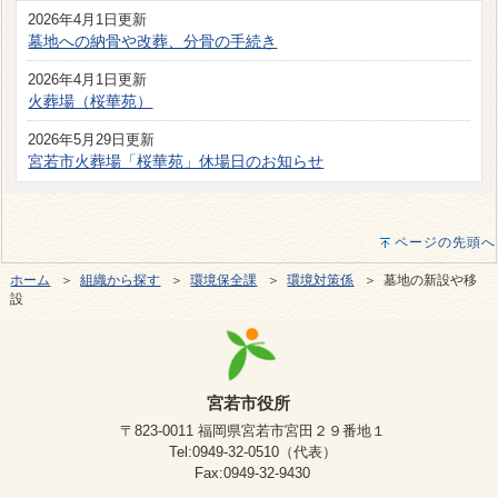
2026年4月1日更新
墓地への納骨や改葬、分骨の手続き
2026年4月1日更新
火葬場（桜華苑）
2026年5月29日更新
宮若市火葬場「桜華苑」休場日のお知らせ
ページの先頭へ
ホーム
＞
組織から探す
＞
環境保全課
＞
環境対策係
＞ 墓地の新設や移
設
宮若市役所
〒823-0011 福岡県宮若市宮田２９番地１
Tel:0949-32-0510（代表）
Fax:0949-32-9430