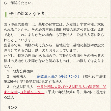
らご確認ください。
許可の対象となる者
国（厚生労働省）は、墓地の経営には、永続性と非営利性が求め
られることから、その経営主体は市町村等の地方公共団体が原則
であり、これによりがたい場合にも宗教法人、公益法人等に限ら
れるとしています。
宮若市でも、同様の考え方から、墓地経営（墓地の新設や移設の
許可）できるのは、以下のとおりとしています。
ただし、特別の理由がある場合で、市長が
公衆衛生その他公共の
福祉の見地から支障がないと認めるものは、この限りではありま
せん。
1．地方公共団体
2．
宗教法人
宗教法人法
（外部リンク）
（昭和26年法律
第126号）第4条第2項に規定する法人
3．
公益財団法人
公益社団法人及び公益財団法人の認定等に関
する法律
（外部リンク）
（平成18年法律第49号）第2条に規定す
る法人
リンク