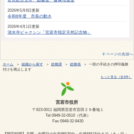
若宮総合支所、図書室、健康増進室
2026年5月8日更新
令和8年度 市長の動き
2026年4月1日更新
清水寺ビャクシン「宮若市指定天然記念物」
ページの先頭へ
ホーム
＞
組織から探す
＞
総務課
＞
総務係
＞ 一部の手続きの押印義務
付けを廃止します
もっと見る（全3件）
宮若市役所
〒823-0011 福岡県宮若市宮田２９番地１
Tel:0949-32-0510（代表）
Fax:0949-32-9430
【開庁時間】月曜～金曜日の午前8時30分～午後5時15分まで（土・日・