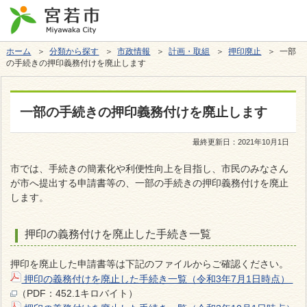
ホーム
＞
分類から探す
＞
市政情報
＞
計画・取組
＞
押印廃止
＞ 一部
の手続きの押印義務付けを廃止します
一部の手続きの押印義務付けを廃止します
最終更新日：
2021年10月1日
市では、手続きの簡素化や利便性向上を目指し、市民のみなさん
が市へ提出する申請書等の、一部の手続きの押印義務付けを廃止
します。
押印の義務付けを廃止した手続き一覧
押印を廃止した申請書等は下記のファイルからご確認ください。
押印の義務付けを廃止した手続き一覧（令和3年7月1日時点）
（PDF：452.1キロバイト）