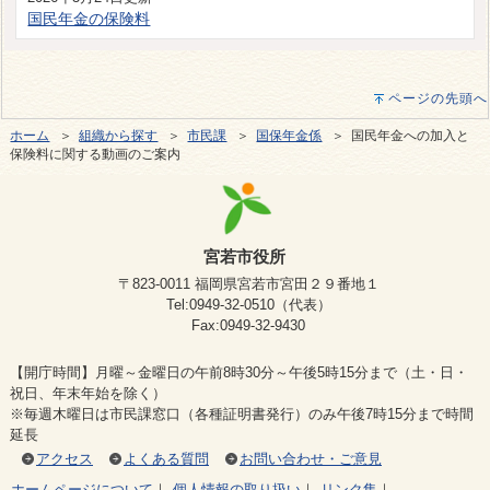
国民年金の保険料
ページの先頭へ
ホーム
＞
組織から探す
＞
市民課
＞
国保年金係
＞ 国民年金への加入と
保険料に関する動画のご案内
宮若市役所
〒823-0011 福岡県宮若市宮田２９番地１
Tel:0949-32-0510（代表）
Fax:0949-32-9430
【開庁時間】月曜～金曜日の午前8時30分～午後5時15分まで（土・日・
祝日、年末年始を除く）
※毎週木曜日は市民課窓口（各種証明書発行）のみ午後7時15分まで時間
延長
アクセス
よくある質問
お問い合わせ・ご意見
ホームページについて
｜
個人情報の取り扱い
｜
リンク集
｜