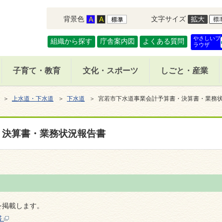
背景色
文字サイズ
やさしいブ
組織から探す
庁舎案内図
よくある質問
ラウザ
子育て・教育
文化・スポーツ
しごと・産業
＞
上水道・下水道
＞
下水道
＞ 宮若市下水道事業会計予算書・決算書・業務
・決算書・業務状況報告書
を掲載します。
書