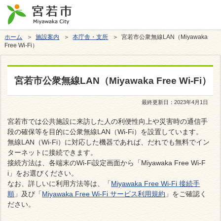
ホーム
＞
施設案内
＞
本庁舎・支所
＞ 宮若市公衆無線LAN（Miyawaka
Free Wi-Fi）
宮若市公衆無線LAN（Miyawaka Free Wi-Fi）
最終更新日：
2023年4月1日
宮若市では公共施設に来訪した人の利便性向上や災害時の通信手
段の確保等を目的に公衆無線LAN（Wi-Fi）を設置しています。
無線LAN（Wi-Fi）に対応した機器であれば、だれでも無料でイン
ターネットに接続できます。
接続方法は、各端末のWi-Fi設定画面から「Miyawaka Free Wi-F
i」をお選びください。
なお、詳しいに利用方法等は、「
Miyawaka Free Wi‐Fi 接続手
順
」及び「
Miyawaka Free Wi-Fi サービス利用規約
」をご確認く
ださい。