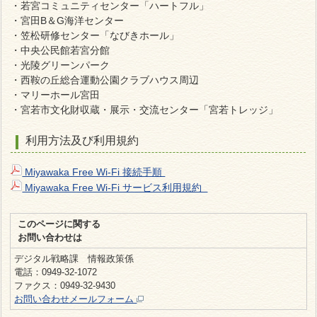
・若宮コミュニティセンター「ハートフル」
・宮田B＆G海洋センター
・笠松研修センター「なびきホール」
・中央公民館若宮分館
・光陵グリーンパーク
・西鞍の丘総合運動公園クラブハウス周辺
・マリーホール宮田
・宮若市文化財収蔵・展示・交流センター「宮若トレッジ」
利用方法及び利用規約
Miyawaka Free Wi‐Fi 接続手順
Miyawaka Free Wi-Fi サービス利用規約
このページに関する
お問い合わせは
デジタル戦略課 情報政策係
電話：0949-32-1072
ファクス：0949-32-9430
お問い合わせメールフォーム