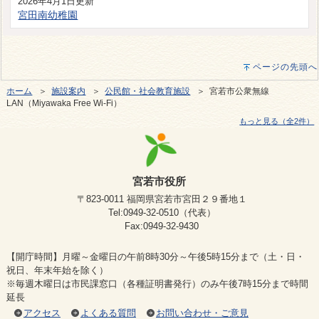
2026年4月1日更新
宮田南幼稚園
ページの先頭へ
ホーム
＞
施設案内
＞
公民館・社会教育施設
＞ 宮若市公衆無線
LAN（Miyawaka Free Wi-Fi）
もっと見る（全2件）
宮若市役所
〒823-0011 福岡県宮若市宮田２９番地１
Tel:0949-32-0510（代表）
Fax:0949-32-9430
【開庁時間】月曜～金曜日の午前8時30分～午後5時15分まで（土・日・
祝日、年末年始を除く）
※毎週木曜日は市民課窓口（各種証明書発行）のみ午後7時15分まで時間
延長
アクセス
よくある質問
お問い合わせ・ご意見