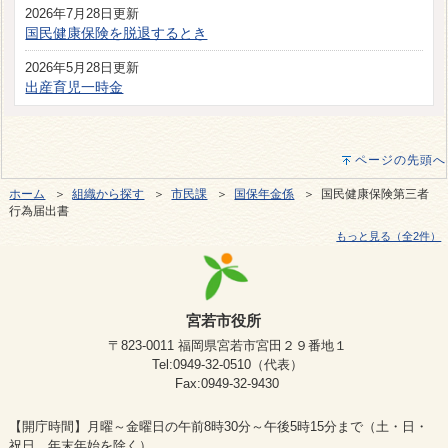
2026年7月28日更新
国民健康保険を脱退するとき
2026年5月28日更新
出産育児一時金
ページの先頭へ
ホーム
＞
組織から探す
＞
市民課
＞
国保年金係
＞ 国民健康保険第三者
行為届出書
もっと見る（全2件）
宮若市役所
〒823-0011 福岡県宮若市宮田２９番地１
Tel:0949-32-0510（代表）
Fax:0949-32-9430
【開庁時間】月曜～金曜日の午前8時30分～午後5時15分まで（土・日・
祝日、年末年始を除く）