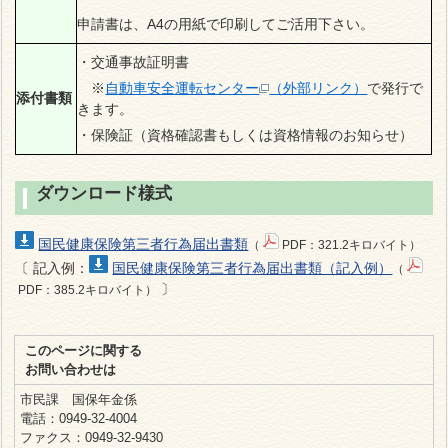
申請書は、A4の用紙で印刷してご活用下さい。
・交通事故証明書
※
自動車安全運転センター
（外部リンク）
で発行で
添付書類
きます。
・保険証
（資格確認書もしくは資格情報のお知らせ）
ダウンロード様式
国民健康保険第三者行為届出書類
（
PDF：321.2キロバイト）
〔
記入例：
国民健康保険第三者行為届出書類（記入例）
（
〕
PDF：385.2キロバイト）
このページに関する
お問い合わせは
市民課 国保年金係
電話：0949-32-4004
ファクス：0949-32-9430