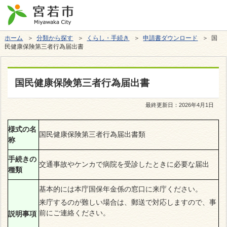
ホーム
＞
分類から探す
＞
くらし・手続き
＞
申請書ダウンロード
＞ 国
民健康保険第三者行為届出書
国民健康保険第三者行為届出書
最終更新日：
2026年4月1日
様式の名
国民健康保険第三者行為届出書類
称
手続きの
交通事故やケンカで病院を受診したときに必要な届出
種類
基本的には本庁国保年金係の窓口に来庁ください。
来庁するのが難しい場合は、郵送で対応しますので、事
前にご連絡ください。
説明事項