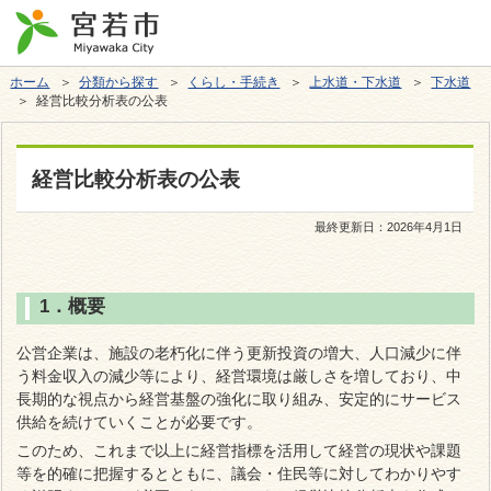
ホーム
＞
分類から探す
＞
くらし・手続き
＞
上水道・下水道
＞
下水道
＞ 経営比較分析表の公表
経営比較分析表の公表
最終更新日：
2026年4月1日
1．概要
公営企業は、施設の老朽化に伴う更新投資の増大、人口減少に伴
う料金収入の減少等により、経営環境は厳しさを増しており、中
長期的な視点から経営基盤の強化に取り組み、安定的にサービス
供給を続けていくことが必要です。
このため、これまで以上に経営指標を活用して経営の現状や課題
等を的確に把握するとともに、議会・住民等に対してわかりやす