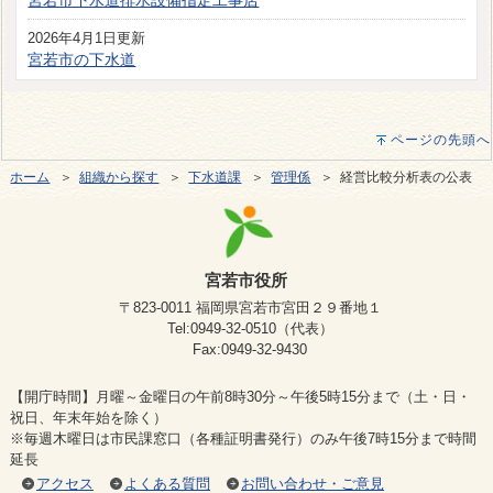
宮若市下水道排水設備指定工事店
2026年4月1日更新
宮若市の下水道
ページの先頭へ
ホーム
＞
組織から探す
＞
下水道課
＞
管理係
＞ 経営比較分析表の公表
宮若市役所
〒823-0011 福岡県宮若市宮田２９番地１
Tel:0949-32-0510（代表）
Fax:0949-32-9430
【開庁時間】月曜～金曜日の午前8時30分～午後5時15分まで（土・日・
祝日、年末年始を除く）
※毎週木曜日は市民課窓口（各種証明書発行）のみ午後7時15分まで時間
延長
アクセス
よくある質問
お問い合わせ・ご意見