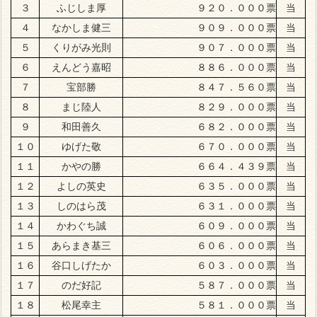
３
ふじしま厚
９２０．０００票
当
４
なかしま健三
９０９．０００票
当
５
くりがみ光則
９０７．０００票
当
６
えんどう嘉昭
８８６．０００票
当
７
宝部勝
８４７．５６０票
当
８
まじ陸人
８２９．０００票
当
９
和田善久
６８２．０００票
当
１０
ゆげた敬
６７０．０００票
当
１１
かやの勝
６６４．４３９票
当
１２
よしの英史
６３５．０００票
当
１３
しのはら茂
６３１．０００票
当
１４
かわぐち誠
６０９．０００票
当
１５
あらまき基三
６０６．０００票
当
１６
谷口しげたか
６０３．０００票
当
１７
のだ好記
５８７．０００票
当
１８
松尾幸主
５８１．０００票
当