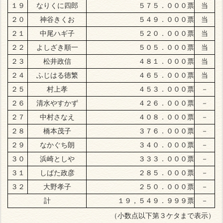
１９
なりくに四郎
５７５．０００票
当
２０
神谷きくお
５４９．０００票
当
２１
中尾ハギ子
５２０．０００票
当
２２
よしざき順一
５０５．０００票
当
２３
松井政信
４８１．０００票
当
２４
ふじはる徳繁
４６５．０００票
当
２５
村上孝
４５３．０００票
－
２６
清水やすかず
４２６．０００票
－
２７
中村さなえ
４０８．０００票
－
２８
橋本茂子
３７６．０００票
－
２９
なかぐち朗
３４０．０００票
－
３０
浜崎としや
３３３．０００票
－
３１
しばた政彦
２８５．０００票
－
３２
大野孝子
２５０．０００票
－
計
１９，５４９．９９９票
－
（小数点以下第３ケタまで表示）