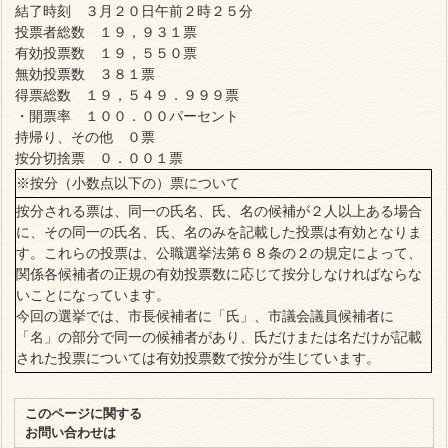
結了時刻 ３月２０日午前２時２５分
投票者総数 １９，９３１票
有効投票数 １９，５５０票
無効投票数 ３８１票
得票総数 １９，５４９．９９９票
・開票率 １００．００パーセント
持帰り、その他 ０票
按分切捨票 ０．００１票
※按分（小数点以下の）票について
按分される票は、同一の氏名、氏、名の候補が２人以上ある場合
に、その同一の氏名、氏、名のみを記載した投票は有効となりま
す。これらの投票は、公職選挙法第６８条の２の規定によって、
関係各候補者の正規の有効投票数に応じて按分しなければならな
いことになっています。
今回の選挙では、市長候補者に「氏」、市議会議員候補者に
「名」の部分で同一の候補者があり、氏だけまたは名だけが記載
された投票については有効投票数で按分が生じています。
このページに関する
お問い合わせは