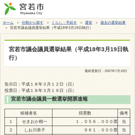
ホーム
＞
分類から探す
＞
くらし・手続き
＞
選挙
＞
過去の選挙結果
＞ 宮若市議会議員選挙結果（平成18年3月19日執行）
宮若市議会議員選挙結果（平成18年3月19日執
行）
最終更新日：
2007年7月18日
告示日：平成１８年３月１２日（日）
投票日：平成１８年３月１９日（日）
宮若市議会議員一般選挙開票速報
候補者名
得票数
備考
１
せきおか精一
１，０５６．０００票
当
２
しお川恭子
９６１．０００票
当