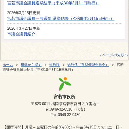
宮若市議会議員選挙結果（平成30年3月11日執行）
2026年3月15日更新
宮若市議会議員一般選挙 選挙結果（令和8年3月15日執行）
2026年3月27日更新
市議会議員紹介
ページの先頭へ
ホーム
＞
組織から探す
＞
総務課
＞
総務係（選挙管理委員会）
＞ 宮若
市議会議員選挙結果（平成18年3月19日執行）
宮若市役所
〒823-0011 福岡県宮若市宮田２９番地１
Tel:0949-32-0510（代表）
Fax:0949-32-9430
【開庁時間】月曜～金曜日の午前8時30分～午後5時15分まで（土・日・