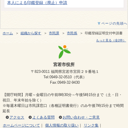
本人による印鑑登録（廃止）申請
ページの先頭へ
ホーム
＞
組織から探す
＞
市民課
＞
市民係
＞ 印鑑登録証明交付申請書
もっと見る（全2件）
宮若市役所
〒823-0011 福岡県宮若市宮田２９番地１
Tel:0949-32-0510（代表）
Fax:0949-32-9430
【開庁時間】月曜～金曜日の午前8時30分～午後5時15分まで（土・日・
祝日、年末年始を除く）
※毎週木曜日は市民課窓口（各種証明書発行）のみ午後7時15分まで時間
延長
アクセス
よくある質問
お問い合わせ・ご意見
ホームページについて
｜
個人情報の取り扱い
｜
リンク集
｜