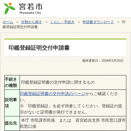
ホーム
＞
分類から探す
＞
くらし・手続き
＞
申請書ダウンロード
＞ 印
鑑登録証明交付申請書
印鑑登録証明交付申請書
最終更新日：
2026年3月25日
手続き
印鑑登録証明書の交付申請に関するもの
の種類
印鑑登録証明書の交付申請のページ
からご確認くださ
説明事
い。
項
※「印鑑登録証」を必ず持参してください。登録証の提
示がないと証明書が発行できません。
本庁 市民課市民係 または 若宮総合支所 市民窓口課市
提出先
民窓口係