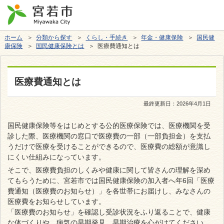
ホーム
＞
分類から探す
＞
くらし・手続き
＞
年金・健康保険
＞
国民健
康保険
＞
国民健康保険とは
＞ 医療費通知とは
医療費通知とは
最終更新日：
2026年4月1日
国民健康保険等をはじめとする公的医療保険では、医療機関を受
診した際、医療機関の窓口で医療費の一部（一部負担金）を支払
うだけで医療を受けることができるので、医療費の総額が意識し
にくい仕組みになっています。
そこで、医療費負担のしくみや健康に関して皆さんの理解を深め
てもらうために、宮若市では国民健康保険の加入者へ年6回「医療
費通知（医療費のお知らせ）」を各世帯にお届けし、みなさんの
医療費をお知らせしています。
「医療費のお知らせ」を確認し受診状況をふり返ることで、健康
な体づくりや、病気の早期発見、早期治療を心がけてください。