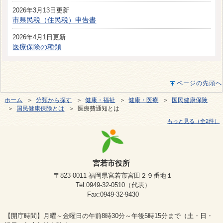
2026年3月13日更新
市県民税（住民税）申告書
2026年4月1日更新
医療保険の種類
ページの先頭へ
ホーム
＞
分類から探す
＞
健康・福祉
＞
健康・医療
＞
国民健康保険
＞
国民健康保険とは
＞ 医療費通知とは
もっと見る（全2件）
宮若市役所
〒823-0011 福岡県宮若市宮田２９番地１
Tel:0949-32-0510（代表）
Fax:0949-32-9430
【開庁時間】月曜～金曜日の午前8時30分～午後5時15分まで（土・日・