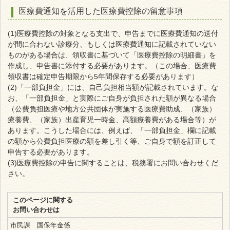
医療費通知を活用した医療費控除の留意事項
(1)医療費控除の対象となる支出で、申告までに医療費通知の送付
が間に合わない診療分、もしくは医療費通知に記載されていない
ものがある場合は、領収書に基づいて「医療費控除の明細書」を
作成し、申告書に添付する必要があります。（この場合、医療費
領収書は確定申告期限から5年間保存する必要があります）
(2)「一部負担金」には、自己負担相当額が記載されています。な
お、「一部負担金」と実際にご自身が負担された額が異なる場合
（公費負担医療や地方公共団体が実施する医療費助成、（家族）
療養費、（家族）出産育児一時金、高額療養費がある場合等）が
あります。こうした場合には、例えば、「一部負担金」欄に記載
の額から公費負担医療の額を差し引く等、ご自身で額を訂正して
申告する必要があります。
(3)医療費控除の申告に関することは、税務署にお問い合わせくだ
さい。
このページに関する
お問い合わせは
市民課 国保年金係