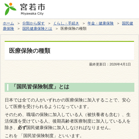
ホーム
＞
分類から探す
＞
くらし・手続き
＞
年金・健康保険
＞
国民健
康保険
＞
国民健康保険とは
＞ 医療保険の種類
医療保険の種類
最終更新日：
2026年4月1日
「国民皆保険制度」とは
日本では全ての人がいずれかの医療保険に加入することで、安心
して医療を受けられるようになっています。
そのため、職場の保険に加入している人（被扶養者も含む）、生
活保護を受けている人、後期高齢者医療制度に加入している人を
除き、
必ず
国民健康保険に加入しなければなりません。
これを 「国民皆保険制度」といいます。