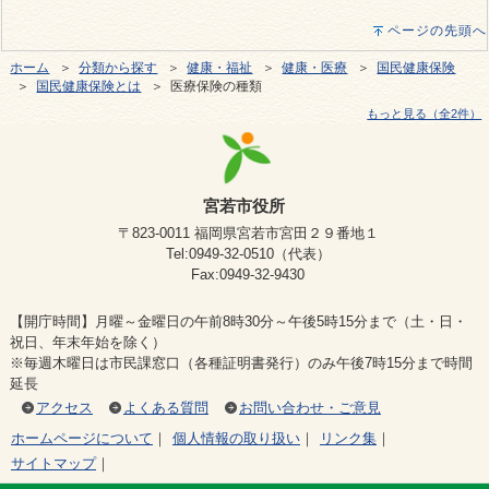
ページの先頭へ
ホーム
＞
分類から探す
＞
健康・福祉
＞
健康・医療
＞
国民健康保険
＞
国民健康保険とは
＞ 医療保険の種類
もっと見る（全2件）
宮若市役所
〒823-0011 福岡県宮若市宮田２９番地１
Tel:0949-32-0510（代表）
Fax:0949-32-9430
【開庁時間】月曜～金曜日の午前8時30分～午後5時15分まで（土・日・
祝日、年末年始を除く）
※毎週木曜日は市民課窓口（各種証明書発行）のみ午後7時15分まで時間
延長
アクセス
よくある質問
お問い合わせ・ご意見
ホームページについて
｜
個人情報の取り扱い
｜
リンク集
｜
サイトマップ
｜