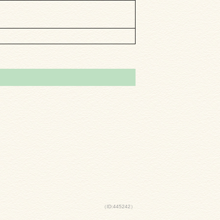
（ID:445242）