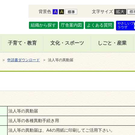
背景色
文字サイズ
やさしいブ
組織から探す
庁舎案内図
よくある質問
ラウザ
子育て・教育
文化・スポーツ
しごと・産業
＞
申請書ダウンロード
＞ 法人等の異動届
法人等の異動届
法人等の各種異動手続き用
法人等の異動届は、
A4の用紙に
印刷してご活用下さい。