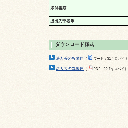
添付書類
提出先部署等
ダウンロード様式
法人等の異動届
（
ワード：31キロバイ
法人等の異動届
（
PDF：90.7キロバイ