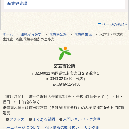
産業観光課
ページの先頭へ
ホーム
＞
組織から探す
＞
環境保全課
＞
環境衛生係
＞ 火葬場・環境衛
生施設・福祉環境事務所の連絡先
宮若市役所
〒823-0011 福岡県宮若市宮田２９番地１
Tel:0949-32-0510（代表）
Fax:0949-32-9430
【開庁時間】月曜～金曜日の午前8時30分～午後5時15分まで（土・日・
祝日、年末年始を除く）
※毎週木曜日は市民課窓口（各種証明書発行）のみ午後7時15分まで時間
延長
アクセス
よくある質問
お問い合わせ・ご意見
ホームページについて
｜
個人情報の取り扱い
｜
リンク集
｜