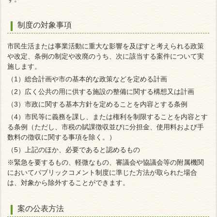
制度の対象事項
市民生活または事業活動に重大な影響を及ぼすと考えられる政策
や改定、条例の制定や改廃のうち、次に該当する案件について実
施します。
（1）総合計画や市の基本的な政策などを定める計画
（2）広く公共の用に供する施設の整備に関する構想又は計画
（3）市政に関する基本方針を定めることを内容とする条例
（4）市民等に義務を課し、または権利を制限することを内容とす
る条例（ただし、市税の賦課徴収並びに分担金、使用料および手
数料の徴収に関する事項を除く。）
（5）上記のほか、必要であると認めるもの
※緊急を要するもの、軽微なもの、審議会や協議会等の附属機関
においてパブリックコメント制度に準じた方法が取られた場合
は、対象から除外することができます。
案の公表方法