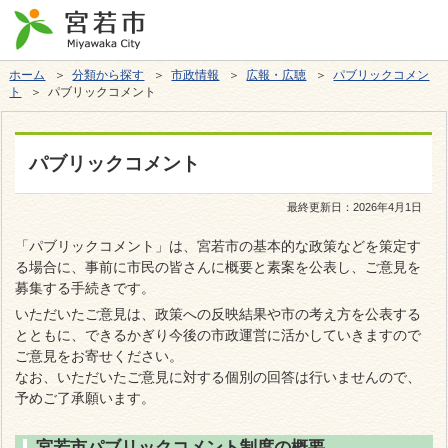
ホーム
＞
分類から探す
＞
市政情報
＞
広報・広聴
＞
パブリックコメン
ト
＞ パブリックコメント
パブリックコメント
最終更新日：
2026年4月1日
「パブリックコメント」は、宮若市の基本的な政策などを策定す
る場合に、事前に市民の皆さんに概要と素案を公表し、ご意見を
募集する手続きです。
いただいたご意見は、政策への反映結果や市の考え方を公表する
とともに、できるかぎり今後の市政運営に活かしていきますので
ご意見をお寄せください。
なお、いただいたご意見に対する個別の回答は行いませんので、
予めご了承願います。
宮若市パブリックコメント制度の概要