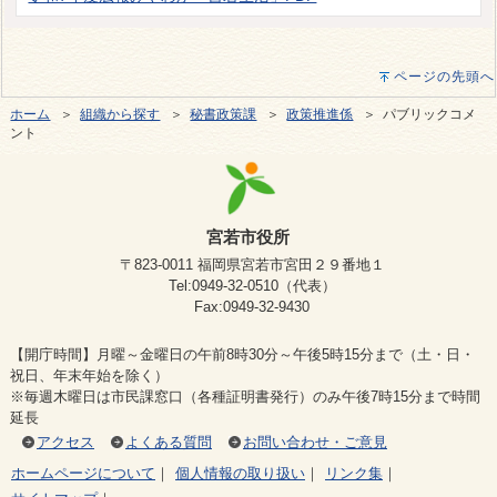
ページの先頭へ
ホーム
＞
組織から探す
＞
秘書政策課
＞
政策推進係
＞ パブリックコメ
ント
宮若市役所
〒823-0011 福岡県宮若市宮田２９番地１
Tel:0949-32-0510（代表）
Fax:0949-32-9430
【開庁時間】月曜～金曜日の午前8時30分～午後5時15分まで（土・日・
祝日、年末年始を除く）
※毎週木曜日は市民課窓口（各種証明書発行）のみ午後7時15分まで時間
延長
アクセス
よくある質問
お問い合わせ・ご意見
ホームページについて
｜
個人情報の取り扱い
｜
リンク集
｜