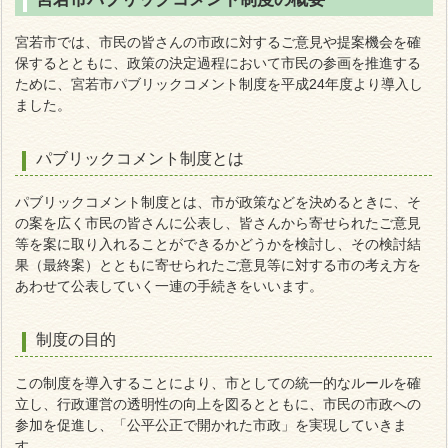
宮若市では、市民の皆さんの市政に対するご意見や提案機会を確
保するとともに、政策の決定過程において市民の参画を推進する
ために、宮若市パブリックコメント制度を平成24年度より導入し
ました。
パブリックコメント制度とは
パブリックコメント制度とは、市が政策などを決めるときに、そ
の案を広く市民の皆さんに公表し、皆さんから寄せられたご意見
等を案に取り入れることができるかどうかを検討し、その検討結
果（最終案）とともに寄せられたご意見等に対する市の考え方を
あわせて公表していく一連の手続きをいいます。
制度の目的
この制度を導入することにより、市としての統一的なルールを確
立し、行政運営の透明性の向上を図るとともに、市民の市政への
参加を促進し、「公平公正で開かれた市政」を実現していきま
す。