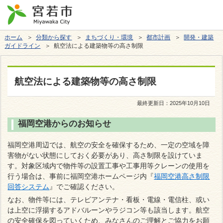
ホーム
＞
分類から探す
＞
まちづくり・環境
＞
都市計画
＞
開発・建築
ガイドライン
＞ 航空法による建築物等の高さ制限
航空法による建築物等の高さ制限
最終更新日：
2025年10月10日
福岡空港からのお知らせ
福岡空港周辺では、航空の安全を確保するため、一定の空域を障
害物がない状態にしておく必要があり、高さ制限を設けていま
す。対象区域内で物件等の設置工事や工事用等クレーンの使用を
行う場合は、事前に福岡空港ホームページ内『
福岡空港高さ制限
回答システム
』でご確認ください。
なお、物件等には、テレビアンテナ・看板・電線・電信柱、或い
は上空に浮揚するアドバルーンやラジコン等も該当します。航空
の安全確保を図っていくため、みなさんのご理解とご協力をお願