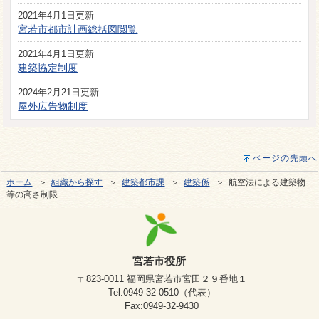
2021年4月1日更新
宮若市都市計画総括図閲覧
2021年4月1日更新
建築協定制度
2024年2月21日更新
屋外広告物制度
ページの先頭へ
ホーム
＞
組織から探す
＞
建築都市課
＞
建築係
＞ 航空法による建築物
等の高さ制限
宮若市役所
〒823-0011 福岡県宮若市宮田２９番地１
Tel:0949-32-0510（代表）
Fax:0949-32-9430