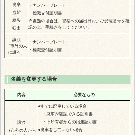
廃棄
・ナンバープレート
盗難
・標識交付証明書
紛失
※盗難の場合は、警察への届出日および受理番号を確
認の上、手続きをしてください。
転出
譲渡
・ナンバープレート
（市外の人
・標識交付証明書
に譲る）
名義を変更する場合
内容
必要なもの
●すでに廃車している場合
・廃車が確認できる証明書
・旧所有者からの譲渡証明書
譲渡
●廃車をしていない場合
（市外の人から