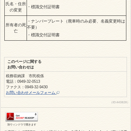
氏名・住所
・標識交付証明書
の変更
・ナンバープレート（廃車時のみ必要、名義変更時は
所有者の死
不要）
亡
・標識交付証明書
このページに関する
お問い合わせは
税務収納課 市民税係
電話：0949-32-0513
ファクス：0949-32-9430
お問い合わせメールフォーム
（ID:443828）
別ウィンドウで開きます