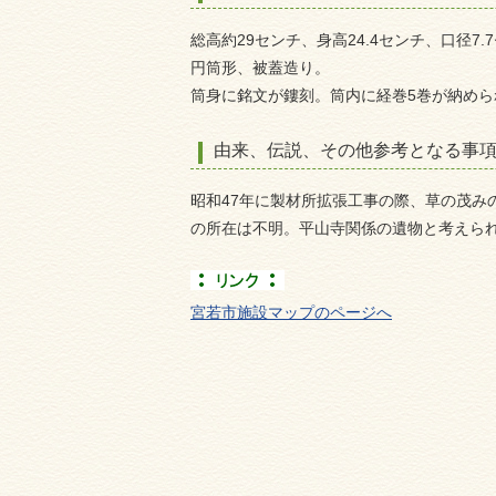
総高約29センチ、身高24.4
センチ
、口径7.7
円筒形、被蓋造り。
筒身に銘文が鏤刻。筒内に経巻5巻が納めら
由来、伝説、その他参考となる事
昭和47年に製材所拡張工事の際、草の茂み
の所在は不明。平山寺関係の遺物と考えら
宮若市施設マップのページへ