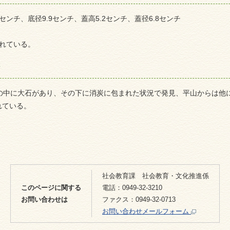
センチ
、底径9.9
センチ
、蓋高5.2
センチ
、蓋径6.8
センチ
れている。
項
の中に大石があり、その下に消炭に包まれた状況で発見、平山からは他
れている。
社会教育課 社会教育・文化推進係
このページに関する
電話：0949-32-3210
お問い合わせは
ファクス：0949-32-0713
お問い合わせメールフォーム