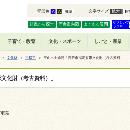
背景色
文字サイズ
やさしいブ
組織から探す
庁舎案内図
よくある質問
ラウザ
子育て・教育
文化・スポーツ
しごと・産業
＞
文化財
＞
市指定
＞ 平山出土経筒「宮若市指定有形文化財（考古資料）」
形文化財（考古資料）」
て収蔵