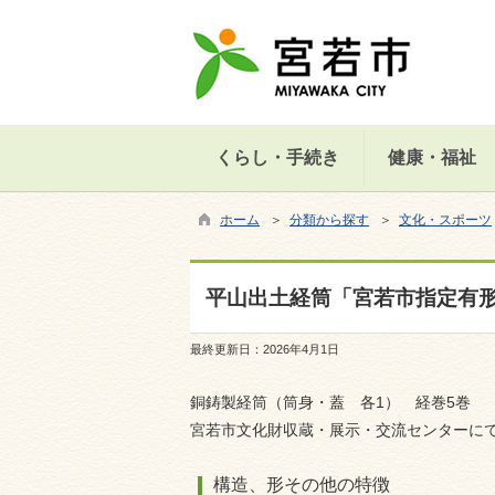
くらし・手続き
健康・福祉
ホーム
＞
分類から探す
＞
文化・スポーツ
平山出土経筒「宮若市指定有
最終更新日：
2026年4月1日
銅鋳製経筒（筒身・蓋 各1） 経巻5巻
宮若市文化財収蔵・展示・交流センターに
構造、形その他の特徴