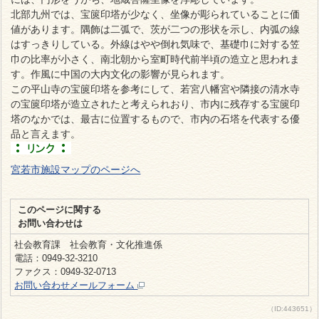
北部九州では、宝篋印塔が少なく、坐像が彫られていることに価
値があります。隅飾は二弧で、茨が二つの形状を示し、内弧の線
はすっきりしている。外線はやや倒れ気味で、基礎巾に対する笠
巾の比率が小さく、南北朝から室町時代前半頃の造立と思われま
す。作風に中国の大内文化の影響が見られます。
この平山寺の宝篋印塔を参考にして、若宮八幡宮や隣接の清水寺
の宝篋印塔が造立されたと考えられおり、市内に残存する宝篋印
塔のなかでは、最古に位置するもので、市内の石塔を代表する優
品と言えます。
宮若市施設マップのページへ
このページに関する
お問い合わせは
社会教育課 社会教育・文化推進係
電話：0949-32-3210
ファクス：0949-32-0713
お問い合わせメールフォーム
（ID:443651）