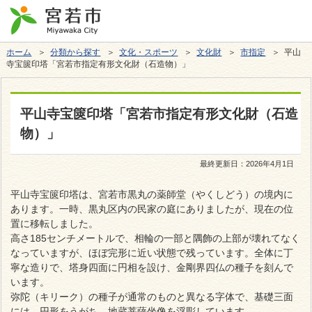
ホーム
＞
分類から探す
＞
文化・スポーツ
＞
文化財
＞
市指定
＞ 平山
寺宝篋印塔「宮若市指定有形文化財（石造物）」
平山寺宝篋印塔「宮若市指定有形文化財（石造
物）」
最終更新日：
2026年4月1日
平山寺宝篋印塔は、宮若市黒丸の薬師堂（やくしどう）の境内に
あります。一時、黒丸区内の民家の庭にありましたが、現在の位
置に移転しました。
高さ185センチメートルで、相輪の一部と隅飾の上部が壊れてなく
なっていますが、ほぼ完形に近い状態で残っています。全体に丁
寧な造りで、塔身四面に円相を設け、金剛界四仏の種子を刻んで
います。
弥陀（キリーク）の種子が通常のものと異なる字体で、基礎三面
には、円形をうがち、地蔵菩薩坐像を浮彫しています。