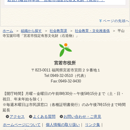
ページの先頭へ
ホーム
＞
組織から探す
＞
社会教育課
＞
社会教育・文化推進係
＞ 平山
寺宝篋印塔「宮若市指定有形文化財（石造物）」
宮若市役所
〒823-0011 福岡県宮若市宮田２９番地１
Tel:0949-32-0510（代表）
Fax:0949-32-9430
【開庁時間】月曜～金曜日の午前8時30分～午後5時15分まで（土・日・
祝日、年末年始を除く）
※毎週木曜日は市民課窓口（各種証明書発行）のみ午後7時15分まで時間
延長
アクセス
よくある質問
お問い合わせ・ご意見
ホームページについて
｜
個人情報の取り扱い
｜
リンク集
｜