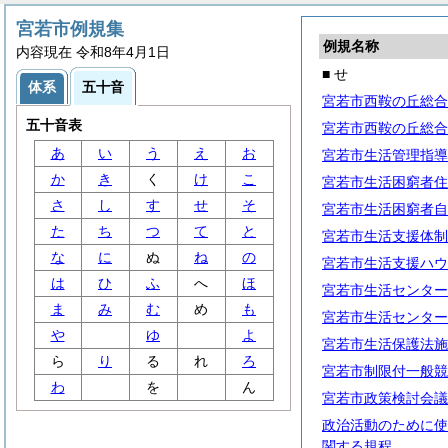
宮若市例規集
例規名称
内容現在 令和8年4月1日
■ せ
体系
五十音
宮若市西鞍の丘総合
五十音表
宮若市西鞍の丘総合
あ
い
う
え
お
宮若市生活管理指導
か
き
く
け
こ
宮若市生活困窮者住
さ
し
す
せ
そ
宮若市生活困窮者自
た
ち
つ
て
と
宮若市生活支援体制
な
に
ぬ
ね
の
宮若市生活支援ハウ
は
ひ
ふ
へ
ほ
宮若市生活センター
ま
み
む
め
も
宮若市生活センター
や
ゆ
よ
宮若市生活保護法施
ら
り
る
れ
ろ
宮若市制限付一般競
わ
を
ん
宮若市政策検討会議
政治活動のために使
関する規程