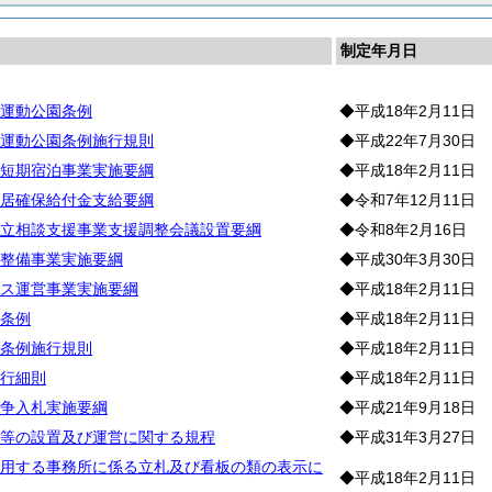
制定年月日
運動公園条例
◆平成18年2月11日
運動公園条例施行規則
◆平成22年7月30日
短期宿泊事業実施要綱
◆平成18年2月11日
居確保給付金支給要綱
◆令和7年12月11日
立相談支援事業支援調整会議設置要綱
◆令和8年2月16日
整備事業実施要綱
◆平成30年3月30日
ス運営事業実施要綱
◆平成18年2月11日
条例
◆平成18年2月11日
条例施行規則
◆平成18年2月11日
行細則
◆平成18年2月11日
争入札実施要綱
◆平成21年9月18日
等の設置及び運営に関する規程
◆平成31年3月27日
用する事務所に係る立札及び看板の類の表示に
◆平成18年2月11日