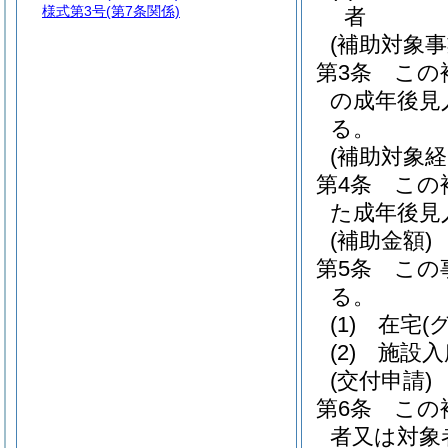
様式第3号
(第7条関係)
者
(補助対象事
第3条
この
の成年後見
る。
(補助対象経
第4条
この
た成年後見
(補助金額)
第5条
この
る。
(1)
在宅
(
(2)
施設入
(交付申請)
第6条
この
者又は対象