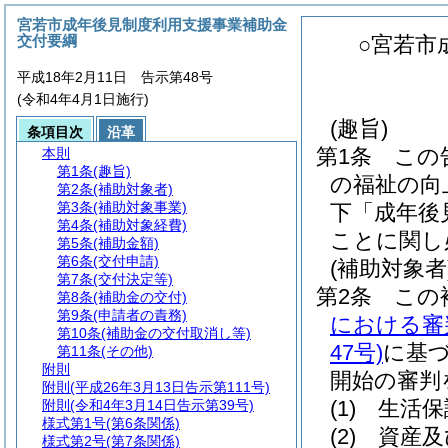
宮若市成年後見制度利用支援事業補助金
交付要綱
○宮若市
平成18年2月11日 告示第48号
(令和4年4月1日施行)
(趣旨)
条項目次
沿革
第1条
この
本則
第1条
(趣旨)
の福祉の向
第2条
(補助対象者)
第3条
(補助対象事業)
下「成年後
第4条
(補助対象経費)
ことに関し
第5条
(補助金額)
第6条
(交付申請)
(補助対象者
第7条
(交付決定等)
第2条
この
第8条
(補助金の交付)
第9条
(申請者の責務)
における審
第10条
(補助金の交付取消し等)
47号)
に基
第11条
(その他)
附則
開始の審判
附則
(平成26年3月13日告示第111号)
(1)
生活保
附則
(令和4年3月14日告示第39号)
様式第1号
(第6条関係)
(2)
資産及
様式第2号
(第7条関係)