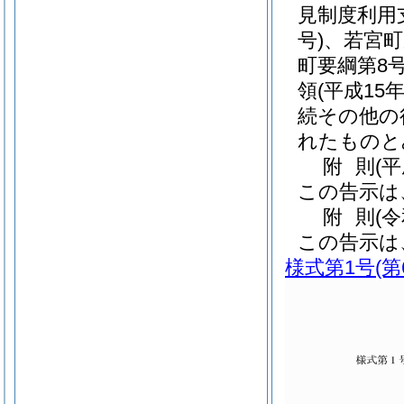
見制度利用
号)
、若宮町
町要綱第8号
領
(平成15
続その他の
れたものと
附
則
(
この告示は
附
則
(
この告示は
様式第1号
(