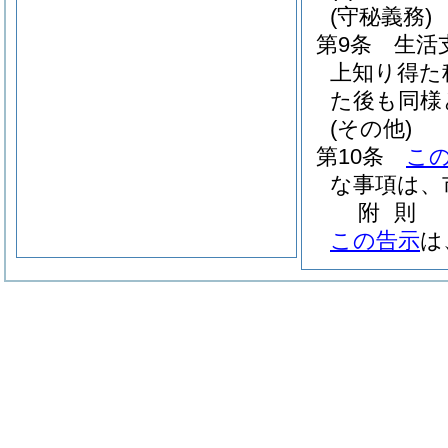
(守秘義務)
第9条
生活
上知り得た
た後も同様
(その他)
第10条
こ
な事項は、
附
則
この告示
は