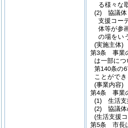
る様々な
(2)
協議体
支援コー
体等が参
の場をい
(実施主体)
第3条
事業
は一部につ
第140条
ことができ
(事業内容)
第4条
事業
(1)
生活支
(2)
協議体
(生活支援
第5条
市長