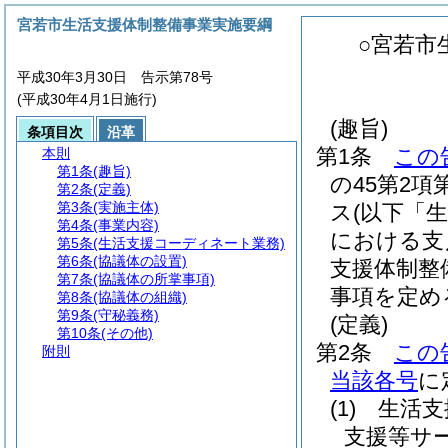
宮若市生活支援体制整備事業実施要綱
○宮若市
平成30年3月30日 告示第78号
(平成30年4月1日施行)
(趣旨)
条項目次
沿革
第1条
この
本則
第1条
(趣旨)
の45第2
第2条
(定義)
第3条
(実施主体)
ス
(以下「
第4条
(事業内容)
における支
第5条
(生活支援コーディネート業務)
第6条
(協議体の設置)
支援体制整
第7条
(協議体の所掌事項)
事項を定め
第8条
(協議体の組織)
第9条
(守秘義務)
(定義)
第10条
(その他)
第2条
この
附則
当該各号
に
(1)
生活支
支援等サ