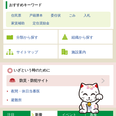
おすすめキーワード
住民票
戸籍謄本
委任状
ごみ
入札
家賃補助
定住奨励金
分類から探す
組織から探す
サイトマップ
施設案内
いざという時のために
防災・防犯サイト
夜間・休日当番医
避難所
注目
新着
イベント
募集