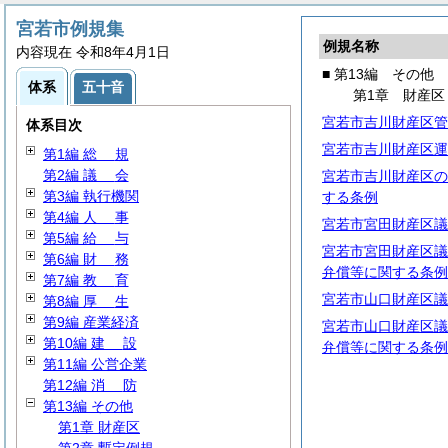
宮若市例規集
例規名称
内容現在 令和8年4月1日
■ 第13編 その他
体系
五十音
第1章 財産区
宮若市吉川財産区管
体系目次
宮若市吉川財産区運
第1編
総
規
第2編
議
会
宮若市吉川財産区の
第3編 執行機関
する条例
第4編
人
事
宮若市宮田財産区議
第5編
給
与
宮若市宮田財産区議
第6編
財
務
弁償等に関する条例
第7編
教
育
宮若市山口財産区議
第8編
厚
生
第9編 産業経済
宮若市山口財産区議
第10編
建
設
弁償等に関する条例
第11編 公営企業
第12編
消
防
第13編 その他
第1章 財産区