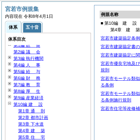
宮若市例規集
例規名称
内容現在 令和8年4月1日
■ 第10編
建
設
体系
五十音
第4章
建
宮若市建築協定条例
体系目次
第1編
総
規
宮若市建築協定書の
第2編
議
会
宮若市建築協定に関
第3編 執行機関
宮若市優良宅地及び
第4編
人
事
規則
第5編
給
与
第6編
財
務
宮若市モーテル類似
第7編
教
育
る条例
第8編
厚
生
宮若市モーテル類似
第9編 産業経済
る条例施行規則
第10編
建
設
宮若市住宅等改修補
第1章
通
則
第2章 都市計画
第3章 下水道
第4章
建
築
第5章
住
宅