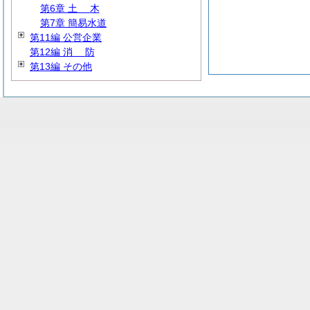
第6章
土
木
第7章 簡易水道
第11編 公営企業
第12編
消
防
第13編 その他