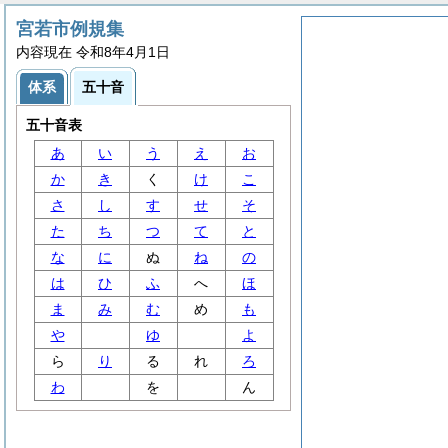
宮若市例規集
内容現在 令和8年4月1日
体系
五十音
五十音表
あ
い
う
え
お
か
き
く
け
こ
さ
し
す
せ
そ
た
ち
つ
て
と
な
に
ぬ
ね
の
は
ひ
ふ
へ
ほ
ま
み
む
め
も
や
ゆ
よ
ら
り
る
れ
ろ
わ
を
ん