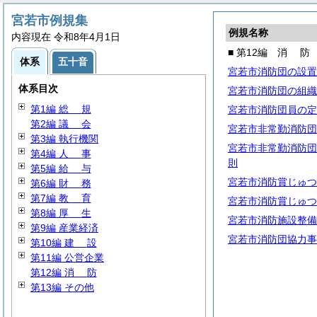
宮若市例規集
例規名称
内容現在 令和8年4月1日
■ 第12編
消
防
体系
五十音
宮若市消防団の設置
体系目次
宮若市消防団の組織
第1編
総
規
宮若市消防団員の定
第2編
議
会
宮若市非常勤消防団
第3編 執行機関
宮若市非常勤消防団
第4編
人
事
則
第5編
給
与
宮若市消防賞じゅつ
第6編
財
務
第7編
教
育
宮若市消防賞じゅつ
第8編
厚
生
宮若市消防施設整備
第9編 産業経済
宮若市消防団協力事
第10編
建
設
第11編 公営企業
第12編
消
防
第13編 その他