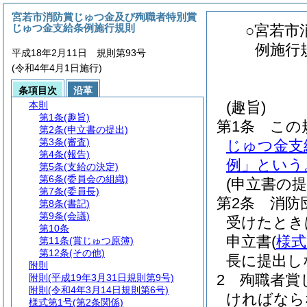
宮若市消防賞じゅつ金及び殉職者特別賞
じゅつ金支給条例施行規則
○宮若市
例施行
平成18年2月11日 規則第93号
(令和4年4月1日施行)
条項目次
沿革
(趣旨)
本則
第1条
(趣旨)
第1条
この
第2条
(申立書の提出)
第3条
(審査)
じゅつ金支
第4条
(報告)
例」という
第5条
(支給の決定)
第6条
(委員会の組織)
(申立書の提
第7条
(委員長)
第2条
消防
第8条
(書記)
第9条
(会議)
受けたとき
第10条
申立書
(
様式
第11条
(賞じゅつ原簿)
第12条
(その他)
長に提出し
附則
2
殉職者賞
附則
(平成19年3月31日規則第9号)
附則
(令和4年3月14日規則第6号)
ければなら
様式第1号
(第2条関係)