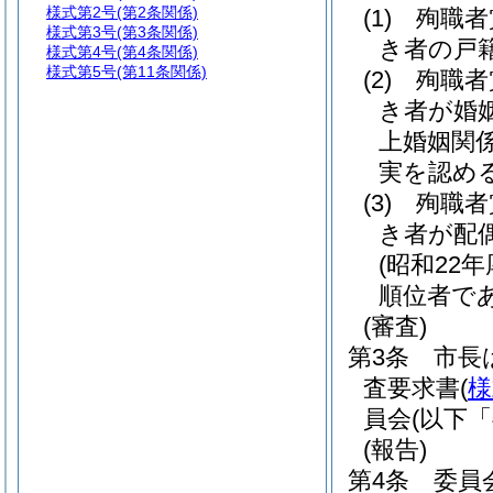
様式第2号
(第2条関係)
(1)
殉職者
様式第3号
(第3条関係)
き者の戸
様式第4号
(第4条関係)
様式第5号
(第11条関係)
(2)
殉職者
き者が婚
上婚姻関
実を認め
(3)
殉職者
き者が配
(昭和22年
順位者で
(審査)
第3条
市長
査要求書
(
様
員会
(以下
(報告)
第4条
委員