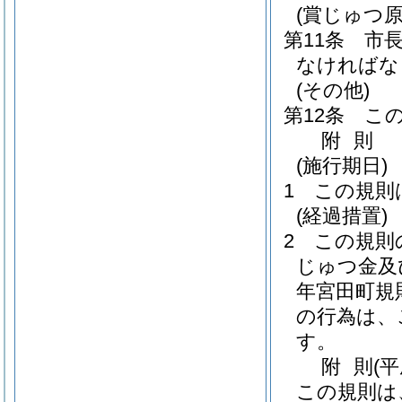
(賞じゅつ原
第11条
市
なければな
(その他)
第12条
こ
附
則
(施行期日)
1
この規則
(経過措置)
2
この規則
じゅつ金及
年宮田町規則
の行為は、
す。
附
則
(
この規則は