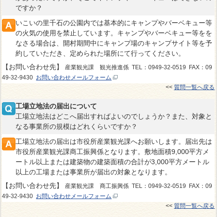
ですか？
いこいの里千石の公園内では基本的にキャンプやバーベキュー等
の火気の使用を禁止しています。キャンプやバーベキュー等をを
なさる場合は、開村期間中にキャンプ場のキャンプサイト等を予
約していただき、定められた場所にて行ってください。
【お問い合わせ先】
産業観光課 観光推進係 TEL：0949-32-0519 FAX：09
49-32-9430
お問い合わせメールフォーム
<<
質問一覧へ戻る
工場立地法の届出について
工場立地法はどこへ届出すればよいのでしょうか？また、対象と
なる事業所の規模はどれくらいですか？
工場立地法の届出は市役所産業観光課へお願いします。届出先は
市役所産業観光課商工振興係となります。敷地面積9,000平方メ
ートル以上または建築物の建築面積の合計が3,000平方メートル
以上の工場または事業所が届出の対象となります。
【お問い合わせ先】
産業観光課 商工振興係 TEL：0949-32-0519 FAX：09
49-32-9430
お問い合わせメールフォーム
<<
質問一覧へ戻る