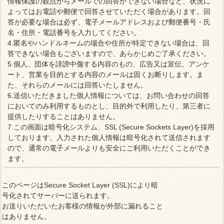
情報保護の観点からメールでの回答ができない場合など、状況に
よってはお電話や郵便で回答させていただく場合があります。回
答が必要な場合は必ず、電子メールアドレスおよび郵便番号・氏
名・住所・電話番号を入力してください。
4.匿名やハンドルネームの場合や住所が特定できない場合は、回
答できない場合もございますので、あらかじめご了承ください。
5.個人、団体を誹謗中傷する内容のもの、広告又は宣伝、アンケ
ート、営業を目的とする内容のメールは固くお断りします。ま
た、それらのメールには回答いたしません。
6.送信いただきました個人情報については、お問い合わせの回答
においてのみ利用するものとし、目的外で利用したり、第三者に
提供したりすることはありません。
7.この画面は暗号化システム、SSL (Secure Sockets Layer)を採用
しております。入力された個人情報は暗号化されて送信されます
ので、通常の電子メールよりも安全にご利用いただくことができ
ます。
このページはSecure Socket Layer (SSL)により暗
号化されてサーバーに送られます。
お送りいただいたお客様の情報が外部に漏れること
はありません。