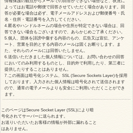
情報保護の観点からメールでの回答ができない場合など、状況に
よってはお電話や郵便で回答させていただく場合があります。回
答が必要な場合は必ず、電子メールアドレスおよび郵便番号・氏
名・住所・電話番号を入力してください。
4.匿名やハンドルネームの場合や住所が特定できない場合は、回
答できない場合もございますので、あらかじめご了承ください。
5.個人、団体を誹謗中傷する内容のもの、広告又は宣伝、アンケ
ート、営業を目的とする内容のメールは固くお断りします。ま
た、それらのメールには回答いたしません。
6.送信いただきました個人情報については、お問い合わせの回答
においてのみ利用するものとし、目的外で利用したり、第三者に
提供したりすることはありません。
7.この画面は暗号化システム、SSL (Secure Sockets Layer)を採用
しております。入力された個人情報は暗号化されて送信されます
ので、通常の電子メールよりも安全にご利用いただくことができ
ます。
このページはSecure Socket Layer (SSL)により暗
号化されてサーバーに送られます。
お送りいただいたお客様の情報が外部に漏れること
はありません。