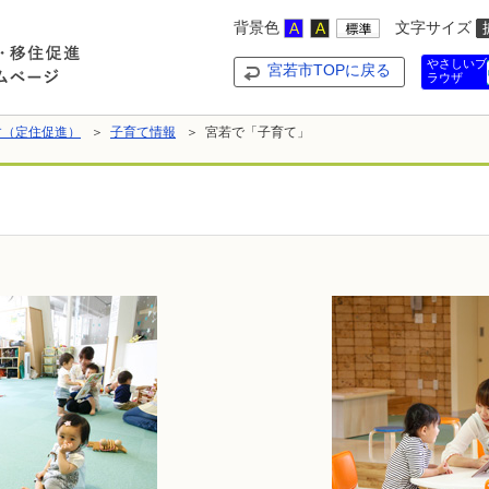
背景色
文字サイズ
やさしいブ
宮若市TOPに戻る
ラウザ
す（定住促進）
＞
子育て情報
＞ 宮若で「子育て」