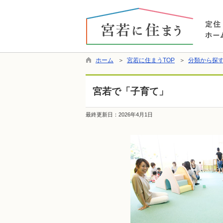
ホーム
＞
宮若に住まうTOP
＞
分類から探
宮若で「子育て」
最終更新日：
2026年4月1日