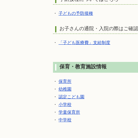
・
子どもの予防接種
お子さんの通院・入院の際はご確
・
「子ども医療費」支給制度
保育・教育施設情報
・
保育所
・
幼稚園
・
認定こども園
・
小学校
・
学童保育所
・
中学校