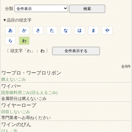
分類
▼品目の頭文字
あ
か
さ
た
な
は
ま
や
ら
わ
〔 頭文字「わ」：
わ
〕
全9件
ワープロ・ワープロリボン
燃えないごみ
ワイパー
固形燃料用ごみ(旧もえるごみ)
金属部分は燃えないごみ
ワイヤーロープ
回収しないごみ
専門業者へお尋ねください
ワインのびん
びん・缶