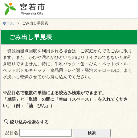
ホーム
＞ ごみ出し早見表
ごみ出し早見表
資源物拠点回収を利用される場合は、ご家庭からでるごみに限り
ます。また、かびや汚れがひどいものはリサイクルできないため引
き取りできません。特に、牛乳パック・缶・びん・ペットボトル・
ペットボトルキャップ・食品用トレイ類・発泡スチロールは、よく
水洗いし乾燥させてから持ち込んでください。
※
品目名で複数の単語による絞込み検索ができます
。
「単語」と「単語」の間に「空白（スペース）」を入れてくださ
い。（例：「油 びん」）
絞り込み検索をする
品目名