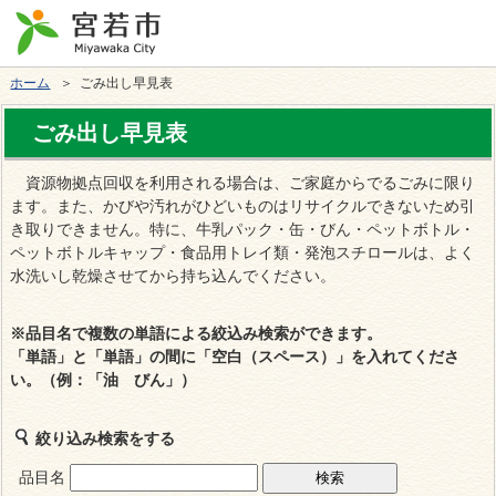
ホーム
＞ ごみ出し早見表
ごみ出し早見表
資源物拠点回収を利用される場合は、ご家庭からでるごみに限り
ます。また、かびや汚れがひどいものはリサイクルできないため引
き取りできません。特に、牛乳パック・缶・びん・ペットボトル・
ペットボトルキャップ・食品用トレイ類・発泡スチロールは、よく
水洗いし乾燥させてから持ち込んでください。
※
品目名で複数の単語による絞込み検索ができます
。
「単語」と「単語」の間に「空白（スペース）」を入れてくださ
い。（例：「油 びん」）
絞り込み検索をする
品目名