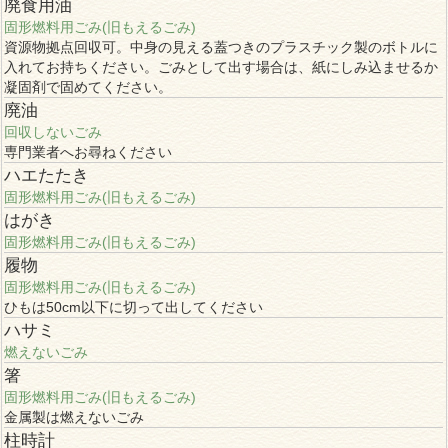
廃食用油
固形燃料用ごみ(旧もえるごみ)
資源物拠点回収可。中身の見える蓋つきのプラスチック製のボトルに
入れてお持ちください。ごみとして出す場合は、紙にしみ込ませるか
凝固剤で固めてください。
廃油
回収しないごみ
専門業者へお尋ねください
ハエたたき
固形燃料用ごみ(旧もえるごみ)
はがき
固形燃料用ごみ(旧もえるごみ)
履物
固形燃料用ごみ(旧もえるごみ)
ひもは50cm以下に切って出してください
ハサミ
燃えないごみ
箸
固形燃料用ごみ(旧もえるごみ)
金属製は燃えないごみ
柱時計