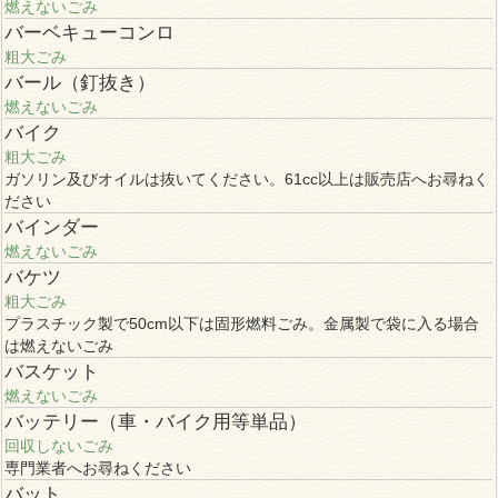
燃えないごみ
バーベキューコンロ
粗大ごみ
バール（釘抜き）
燃えないごみ
バイク
粗大ごみ
ガソリン及びオイルは抜いてください。61cc以上は販売店へお尋ねく
ださい
バインダー
燃えないごみ
バケツ
粗大ごみ
プラスチック製で50cm以下は固形燃料ごみ。金属製で袋に入る場合
は燃えないごみ
バスケット
燃えないごみ
バッテリー（車・バイク用等単品）
回収しないごみ
専門業者へお尋ねください
バット