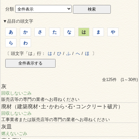
分類
▼品目の頭文字
あ
か
さ
た
な
は
ま
や
ら
わ
〔 頭文字「は」行：
は
/
ひ
/
ふ
/
へ
/
ほ
〕
全125件 (1～30件)
灰
回収しないごみ
販売店等の専門の業者へお尋ねください
廃材（建築廃材･土･かわら･石･コンクリート破片）
回収しないごみ
工事業者または販売店等の専門の業者へお尋ねください
灰皿
燃えないごみ