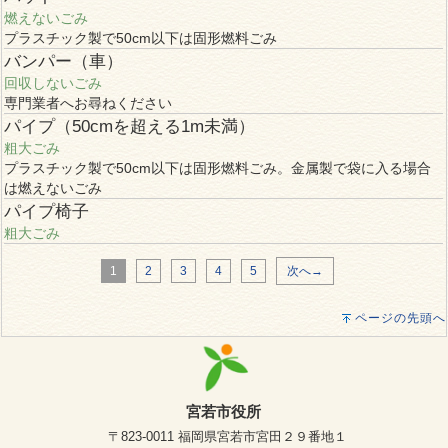
燃えないごみ
プラスチック製で50cm以下は固形燃料ごみ
バンパー（車）
回収しないごみ
専門業者へお尋ねください
パイプ（50cmを超える1m未満）
粗大ごみ
プラスチック製で50cm以下は固形燃料ごみ。金属製で袋に入る場合
は燃えないごみ
パイプ椅子
粗大ごみ
1
2
3
4
5
次へ→
ページの先頭へ
宮若市役所
〒823-0011 福岡県宮若市宮田２９番地１