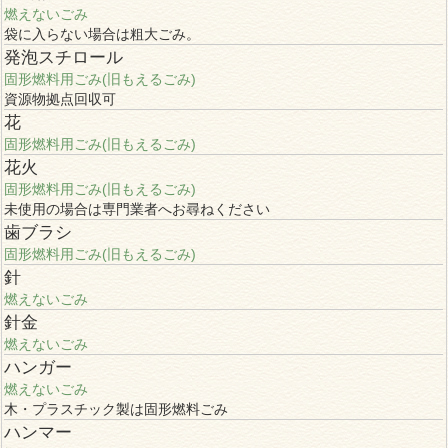
燃えないごみ
袋に入らない場合は粗大ごみ。
発泡スチロール
固形燃料用ごみ(旧もえるごみ)
資源物拠点回収可
花
固形燃料用ごみ(旧もえるごみ)
花火
固形燃料用ごみ(旧もえるごみ)
未使用の場合は専門業者へお尋ねください
歯ブラシ
固形燃料用ごみ(旧もえるごみ)
針
燃えないごみ
針金
燃えないごみ
ハンガー
燃えないごみ
木・プラスチック製は固形燃料ごみ
ハンマー