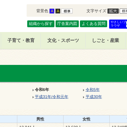
背景色
文字サイズ
やさしいブ
組織から探す
庁舎案内図
よくある質問
ラウザ
子育て・教育
文化・スポーツ
しごと・産業
令和6年
令和5年
平成31年
/
令和元年
平成30年
男性
女性