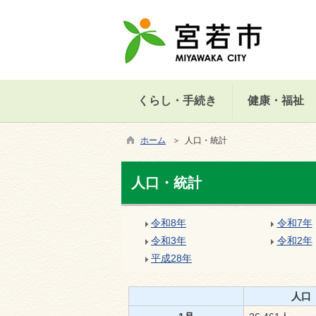
くらし・手続き
健康・福祉
ホーム
＞ 人口・統計
人口・統計
令和8年
令和7年
令和3年
令和2年
平成28年
人口