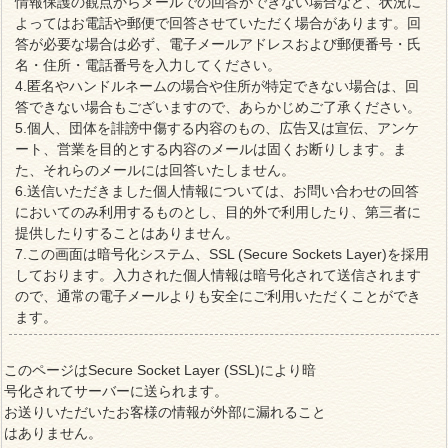
情報保護の観点からメールでの回答ができない場合など、状況に
よってはお電話や郵便で回答させていただく場合があります。回
答が必要な場合は必ず、電子メールアドレスおよび郵便番号・氏
名・住所・電話番号を入力してください。
4.匿名やハンドルネームの場合や住所が特定できない場合は、回
答できない場合もございますので、あらかじめご了承ください。
5.個人、団体を誹謗中傷する内容のもの、広告又は宣伝、アンケ
ート、営業を目的とする内容のメールは固くお断りします。ま
た、それらのメールには回答いたしません。
6.送信いただきました個人情報については、お問い合わせの回答
においてのみ利用するものとし、目的外で利用したり、第三者に
提供したりすることはありません。
7.この画面は暗号化システム、SSL (Secure Sockets Layer)を採用
しております。入力された個人情報は暗号化されて送信されます
ので、通常の電子メールよりも安全にご利用いただくことができ
ます。
このページはSecure Socket Layer (SSL)により暗
号化されてサーバーに送られます。
お送りいただいたお客様の情報が外部に漏れること
はありません。