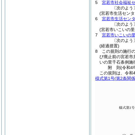
5
宮若市社会福祉
〔次のよう
(宮若市生活セン
6
宮若市生活セン
〔次のよう
(宮若市いこいの
7
宮若市いこいの
〔次のよう
(経過措置)
8
この規則の施行
び廃止前の宮若市
いの里千石条例施
附
則
(令和4
この規則は、令和
様式第1号
(第2条関係