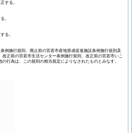
改正する。
する。
正する。
設条例施行規則、廃止前の宮若市産地形成促進施設条例施行規則及
、改正前の宮若市生活センター条例施行規則、改正前の宮若市いこ
他の行為は、この規則の相当規定によりなされたものとみなす。