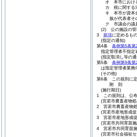
オ
本市におけ
カ
税に関する
キ
本市が資本
族が代表者そ
ク
市議会の議
(2)
公の施設の管
3
前項
に定めるも
(指定の通知)
第4条
条例第5条第
指定管理者不指定
(指定取消し等の通
第5条
条例第9条第
は指定管理者業務
(その他)
第6条
この規則に
附
則
(施行期日)
1
この規則は、公
(宮若市農畜産物
2
宮若市農畜産物
(宮若市産地形成
3
宮若市産地形成
(宮若市共同育苗施
4
宮若市共同育苗
(宮若市社会福祉