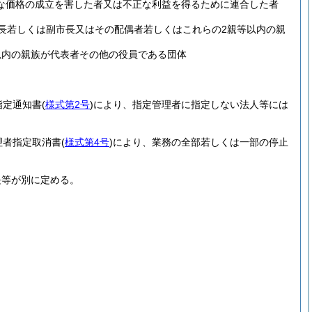
な価格の成立を害した者又は不正な利益を得るために連合した者
長若しくは副市長又はその配偶者若しくはこれらの2親等以内の親
以内の親族が代表者その他の役員である団体
指定通知書
(
様式第2号
)
により、指定管理者に指定しない法人等には
理者指定取消書
(
様式第4号
)
により、業務の全部若しくは一部の停止
長等が別に定める。