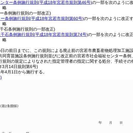
センター条例施行規則
(平成18年宮若市規則第46号)
の一部を次のように
〕略
ター条例施行規則の一部改正)
ター条例施行規則
(平成18年宮若市規則第60号)
の一部を次のように改正
〕略
里千石条例施行規則の一部改正)
里千石条例施行規則
(平成18年宮若市規則第74号)
の一部を次のように改
〕略
の日の前日までに、この規則による廃止前の宮若市農畜産物処理加工施
共同育苗施設条例施行規則並びに改正前の宮若市社会福祉センター条例
行規則の規定によりなされた指定管理者の指定に関する処分、手続その
年3月14日
規則第6号)
4年4月1日から施行する。
)