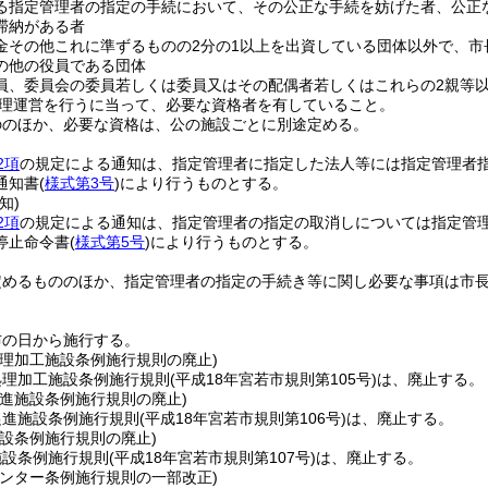
る指定管理者の指定の手続において、その公正な手続を妨げた者、公正
滞納がある者
金その他これに準ずるものの2分の1以上を出資している団体以外で、市
の他の役員である団体
員、委員会の委員若しくは委員又はその配偶者若しくはこれらの2親等
理運営を行うに当って、必要な資格者を有していること。
ののほか、必要な資格は、公の施設ごとに別途定める。
2項
の規定による通知は、指定管理者に指定した法人等には指定管理者
通知書
(
様式第3号
)
により行うものとする。
知)
2項
の規定による通知は、指定管理者の指定の取消しについては指定管
停止命令書
(
様式第5号
)
により行うものとする。
定めるもののほか、指定管理者の指定の手続き等に関し必要な事項は市
布の日から施行する。
処理加工施設条例施行規則の廃止)
処理加工施設条例施行規則
(平成18年宮若市規則第105号)
は、廃止する。
促進施設条例施行規則の廃止)
促進施設条例施行規則
(平成18年宮若市規則第106号)
は、廃止する。
設条例施行規則の廃止)
施設条例施行規則
(平成18年宮若市規則第107号)
は、廃止する。
センター条例施行規則の一部改正)