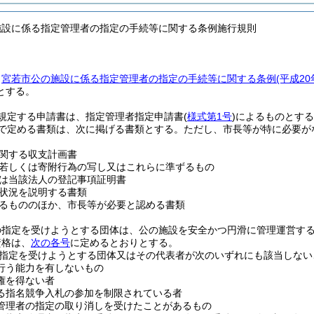
施設に係る指定管理者の指定の手続等に関する条例施行規則
、
宮若市公の施設に係る指定管理者の指定の手続等に関する条例
(平成2
とする。
規定する申請書は、指定管理者指定申請書
(
様式第1号
)
によるものとする
で定める書類は、次に掲げる書類とする。
ただし、市長等が特に必要が
関する収支計画書
若しくは寄附行為の写し又はこれらに準ずるもの
は当該法人の登記事項証明書
状況を説明する書類
るもののほか、市長等が必要と認める書類
の指定を受けようとする団体は、公の施設を安全かつ円滑に管理運営す
資格は、
次の各号
に定めるとおりとする。
指定を受けようとする団体又はその代表者が次のいずれにも該当しない
行う能力を有しないもの
権を得ない者
る指名競争入札の参加を制限されている者
管理者の指定の取り消しを受けたことがあるもの