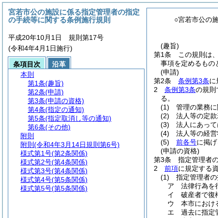
宮若市公の施設に係る指定管理者の指定
の手続等に関する条例施行規則
○宮若市公の
平成20年10月1日 規則第17号
(趣旨)
(令和4年4月1日施行)
第1条
この規則は
事項を定めるもの
条項目次
沿革
(申請)
本則
第2条
条例第3条
に
第1条
(趣旨)
2
条例第3条
の規則
第2条
(申請)
る。
第3条
(申請の資格)
(1)
管理の業務に
第4条
(指定の通知)
(2)
法人等の定款
第5条
(指定取消し等の通知)
(3)
法人にあって
第6条
(その他)
(4)
法人等の経営
附則
(5)
前各号
に掲げ
附則
(令和4年3月14日規則第6号)
(申請の資格)
様式第1号
(第2条関係)
第3条
指定管理者
様式第2号
(第4条関係)
2
前項
に規定する
様式第3号
(第4条関係)
(1)
指定管理者の
様式第4号
(第5条関係)
ア
法律行為を
様式第5号
(第5条関係)
イ
破産者で復
ウ
本市におけ
エ
過去に指定