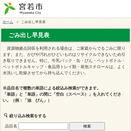
ホーム
＞ ごみ出し早見表
ごみ出し早見表
資源物拠点回収を利用される場合は、ご家庭からでるごみに限り
ます。また、かびや汚れがひどいものはリサイクルできないため引
き取りできません。特に、牛乳パック・缶・びん・ペットボトル・
ペットボトルキャップ・食品用トレイ類・発泡スチロールは、よく
水洗いし乾燥させてから持ち込んでください。
※
品目名で複数の単語による絞込み検索ができます
。
「単語」と「単語」の間に「空白（スペース）」を入れてくださ
い。（例：「油 びん」）
絞り込み検索をする
品目名