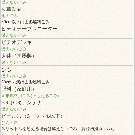
燃えないごみ
皮革製品
粗大ごみ
50cm以下は固形燃料ごみ
ビデオテープレコーダー
燃えないごみ
ビデオデッキ
燃えないごみ
火鉢（陶器製）
燃えないごみ
ひも
燃えないごみ
50cm未満は固形燃料ごみ
肥料（家庭用）
固形燃料用ごみ(旧もえるごみ)
BS（CS)アンテナ
燃えないごみ
ビール缶（3リットル以下）
びん・缶
３リットルを超える場合は燃えないごみ。資源物拠点回収可