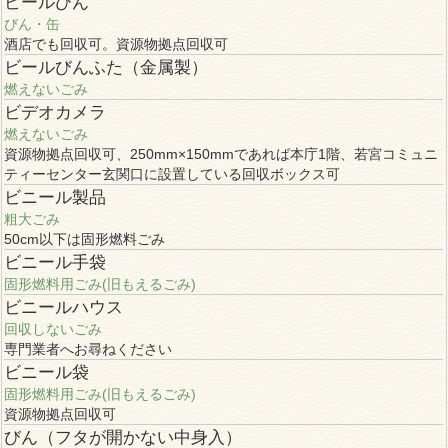
ビールびん
びん・缶
酒店でも回収可。資源物拠点回収可
ビールびんふた（金属製）
燃えないごみ
ビデオカメラ
燃えないごみ
資源物拠点回収可、250mm×150mmであれば本庁1階、若宮コミュニ
ティーセンター玄関口に設置している回収ボックス可
ビニール製品
粗大ごみ
50cm以下は固形燃料ごみ
ビニール手袋
固形燃料用ごみ(旧もえるごみ)
ビニールハウス
回収しないごみ
専門業者へお尋ねください
ビニール袋
固形燃料用ごみ(旧もえるごみ)
資源物拠点回収可
びん（フタが開かない中身入）