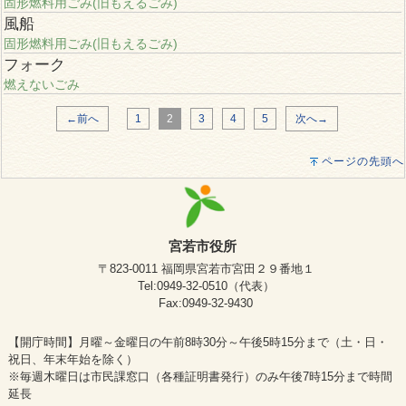
固形燃料用ごみ(旧もえるごみ)
風船
固形燃料用ごみ(旧もえるごみ)
フォーク
燃えないごみ
←前へ
1
2
3
4
5
次へ→
ページの先頭へ
宮若市役所
〒823-0011 福岡県宮若市宮田２９番地１
Tel:0949-32-0510（代表）
Fax:0949-32-9430
【開庁時間】月曜～金曜日の午前8時30分～午後5時15分まで（土・日・
祝日、年末年始を除く）
※毎週木曜日は市民課窓口（各種証明書発行）のみ午後7時15分まで時間
延長