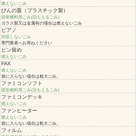
燃えないごみ
びんの蓋（プラスチック製）
固形燃料用ごみ(旧もえるごみ)
ガラス製又は金属有の場合は燃えないごみ
ピアノ
回収しないごみ
専門業者へお尋ねください
ピン留め
燃えないごみ
FAX
燃えないごみ
袋に入らない場合は粗大ごみ。
ファミコンソフト
固形燃料用ごみ(旧もえるごみ)
ファミコンデッキ
燃えないごみ
ファンヒーター
燃えないごみ
袋に入らない場合は粗大ごみ。
フィルム