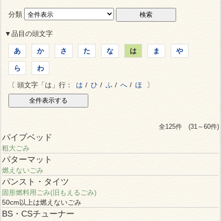
分類
▼品目の頭文字
あ
か
さ
た
な
は
ま
や
ら
わ
〔 頭文字「は」行：
は
/
ひ
/
ふ
/
へ
/
ほ
〕
全125件 (31～60件)
パイプベッド
粗大ごみ
パターマット
燃えないごみ
パンスト・タイツ
固形燃料用ごみ(旧もえるごみ)
50cm以上は燃えないごみ
BS・CSチューナー