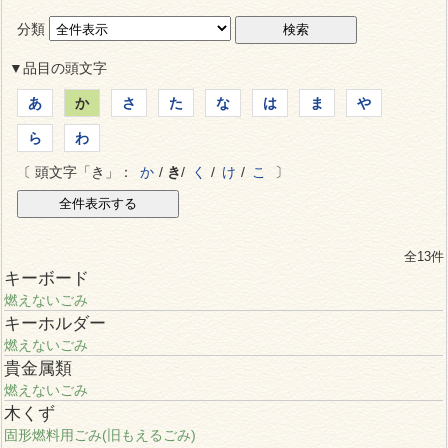
分類
▼品目の頭文字
あ
か
さ
た
な
は
ま
や
ら
わ
〔 頭文字「き」：
か
/
き
/
く
/
け
/
こ
〕
全13件
キーボード
燃えないごみ
キーホルダー
燃えないごみ
貴金属類
燃えないごみ
木くず
固形燃料用ごみ(旧もえるごみ)