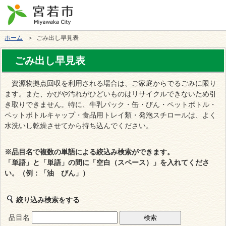
ホーム
＞ ごみ出し早見表
ごみ出し早見表
資源物拠点回収を利用される場合は、ご家庭からでるごみに限り
ます。また、かびや汚れがひどいものはリサイクルできないため引
き取りできません。特に、牛乳パック・缶・びん・ペットボトル・
ペットボトルキャップ・食品用トレイ類・発泡スチロールは、よく
水洗いし乾燥させてから持ち込んでください。
※
品目名で複数の単語による絞込み検索ができます
。
「単語」と「単語」の間に「空白（スペース）」を入れてくださ
い。（例：「油 びん」）
絞り込み検索をする
品目名