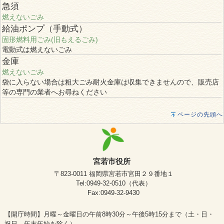
急須
燃えないごみ
給油ポンプ（手動式）
固形燃料用ごみ(旧もえるごみ)
電動式は燃えないごみ
金庫
燃えないごみ
袋に入らない場合は粗大ごみ耐火金庫は収集できませんので、販売店
等の専門の業者へお尋ねください
ページの先頭へ
宮若市役所
〒823-0011 福岡県宮若市宮田２９番地１
Tel:0949-32-0510（代表）
Fax:0949-32-9430
【開庁時間】月曜～金曜日の午前8時30分～午後5時15分まで（土・日・
祝日、年末年始を除く）