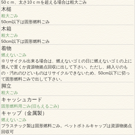
50ｃｍ、太さ10ｃｍを超える場合は粗大ごみ
木槌
粗大ごみ
50cm以下は固形燃料ごみ
木箱
粗大ごみ
50cm以下は固形燃料ごみ
着物
燃えないごみ
※リサイクル出来る場合は、燃えないゴミの日に燃えないゴミの上に
畳んで置くか資源物拠点回収に出して下さい。ただし、綿入りのも
の・汚れのひどいものはリサイクルできないため、50cm以下に切っ
て固形燃料ごみで出して下さい。
脚立
粗大ごみ
キャッシュカード
固形燃料用ごみ(旧もえるごみ)
キャップ（金属製）
燃えないごみ
プラスチック製は固形燃料ごみ。ペットボトルキャップは資源物拠点
回収可