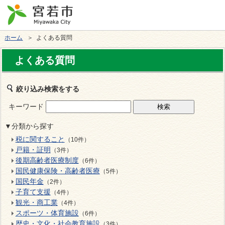
ホーム
＞ よくある質問
よくある質問
絞り込み検索をする
キーワード
▼分類から探す
税に関すること
（10件）
戸籍・証明
（3件）
後期高齢者医療制度
（6件）
国民健康保険・高齢者医療
（5件）
国民年金
（2件）
子育て支援
（4件）
観光・商工業
（4件）
スポーツ・体育施設
（6件）
歴史・文化・社会教育施設
（3件）