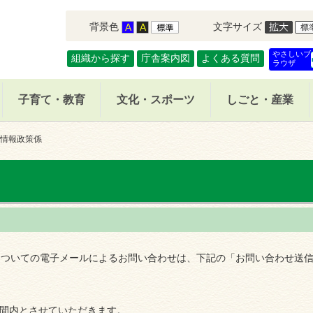
背景色
文字サイズ
やさしいブ
組織から探す
庁舎案内図
よくある質問
ラウザ
子育て・教育
文化・スポーツ
しごと・産業
 情報政策係
についての電子メールによるお問い合わせは、下記の「お問い合わせ送
時間内とさせていただきます。