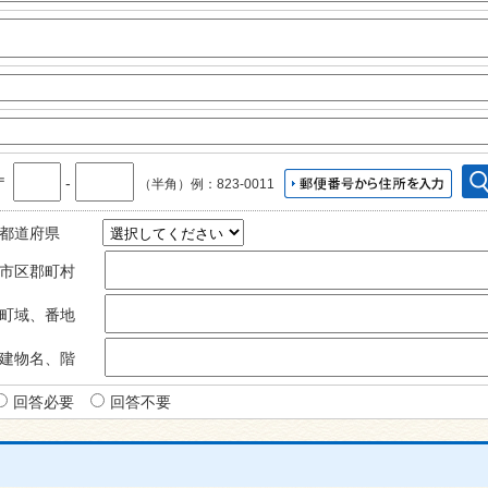
〒
‐
（半角）例：823-0011
都道府県
市区郡町村
町域、番地
建物名、階
回答必要
回答不要