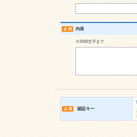
内容
※2000文字まで
認証キー