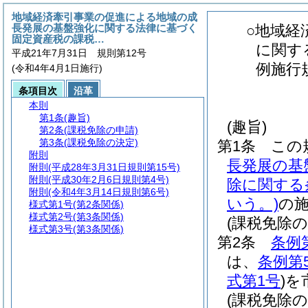
地域経済牽引事業の促進による地域の成
長発展の基盤強化に関する法律に基づく
○地域経
固定資産税の課税…
に関す
平成21年7月31日 規則第12号
例施行
(令和4年4月1日施行)
条項目次
沿革
本則
第1条
(趣旨)
(趣旨)
第2条
(課税免除の申請)
第3条
(課税免除の決定)
第1条
この
附則
長発展の基
附則
(平成28年3月31日規則第15号)
附則
(平成30年2月6日規則第4号)
除に関する
附則
(令和4年3月14日規則第6号)
いう。)
の
様式第1号
(第2条関係)
様式第2号
(第3条関係)
(課税免除の
様式第3号
(第3条関係)
第2条
条例
は、
条例第
式第1号
)
を
(課税免除の