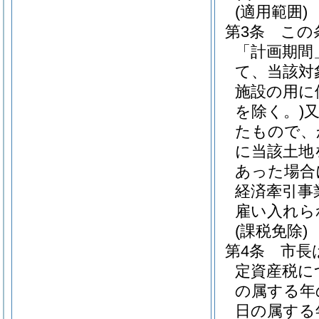
(適用範囲)
第3条
この
「計画期間
て、当該対
施設の用に
を除く。)
たもので、
に当該土地
あった場合
経済牽引事
雇い入れら
(課税免除)
第4条
市長
定資産税に
の属する年
日の属する