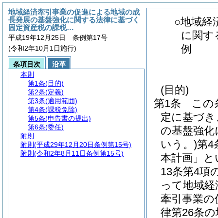
地域経済牽引事業の促進による地域の成
長発展の基盤強化に関する法律に基づく
○地域経
固定資産税の課税…
に関す
平成19年12月25日 条例第17号
例
(令和2年10月1日施行)
条項目次
沿革
本則
第1条
(目的)
(目的)
第2条
(定義)
第3条
(適用範囲)
第1条
この
第4条
(課税免除)
定に基づき
第5条
(申告書の提出)
第6条
(委任)
の基盤強化
附則
いう。)
第4
附則
(平成29年12月20日条例第15号)
附則
(令和2年8月11日条例第15号)
本計画」と
13条第4
って地域経
牽引事業の
律第26条