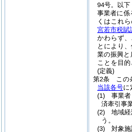
94号。以
事業者に係
くはこれら
宮若市税賦
かわらず、
とにより、
業の振興と
ことを目的
(定義)
第2条
この
当該各号
に
(1)
事業者
済牽引事
(2)
地域経
う。
(3)
対象施