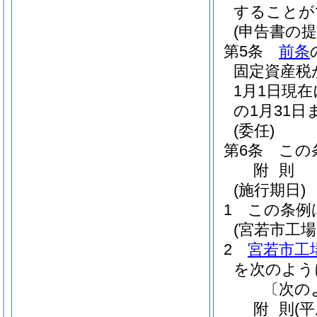
することが
(申告書の提
第5条
前条
固定資産税
1月1日現
の1月31
(委任)
第6条
この
附
則
(施行期日)
1
この条例
(宮若市工
2
宮若市工
を次のよう
〔次の
附
則
(平