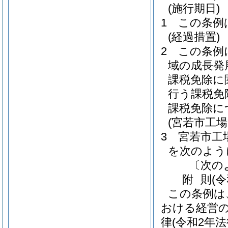
(施行期日)
1
この条例
(経過措置)
2
この条例
域の成長発
課税免除に
行う課税免
課税免除に
(宮若市工
3
宮若市工
を次のよう
〔次の
附
則
(
この条例は
おける経営
律
(令和2年法