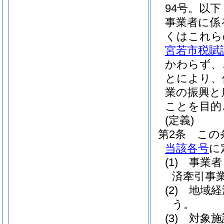
94号。以
事業者に係
くはこれら
宮若市税賦
かわらず、
とにより、
業の振興と
ことを目的
(定義)
第2条
この
当該各号
に
(1)
事業者
済牽引事
(2)
地域経
う。
(3)
対象施