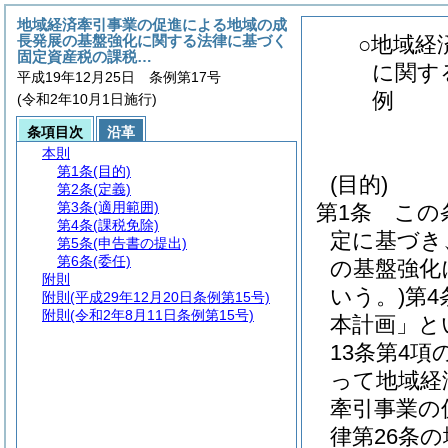
地域経済牽引事業の促進による地域の成
長発展の基盤強化に関する法律に基づく
○地域経
固定資産税の課税…
に関す
平成19年12月25日 条例第17号
例
(令和2年10月1日施行)
条項目次
沿革
本則
第1条
(目的)
(目的)
第2条
(定義)
第3条
(適用範囲)
第1条
この
第4条
(課税免除)
定に基づき
第5条
(申告書の提出)
第6条
(委任)
の基盤強化
附則
いう。)
第4
附則
(平成29年12月20日条例第15号)
附則
(令和2年8月11日条例第15号)
本計画」と
13条第4
って地域経
牽引事業の
律第26条