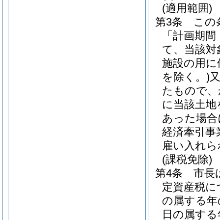
(適用範囲)
第3条
この
「計画期間
て、当該対
施設の用に
を除く。)
たもので、
に当該土地
あった場合
経済牽引事
雇い入れら
(課税免除)
第4条
市長
定資産税に
の属する年
日の属する