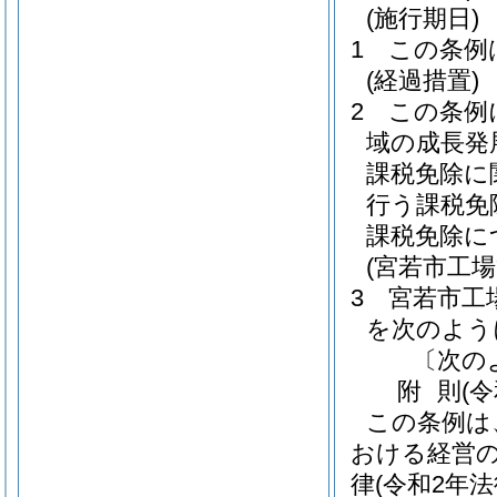
(施行期日)
1
この条例
(経過措置)
2
この条例
域の成長発
課税免除に
行う課税免
課税免除に
(宮若市工
3
宮若市工
を次のよう
〔次の
附
則
(
この条例は
おける経営
律
(令和2年法