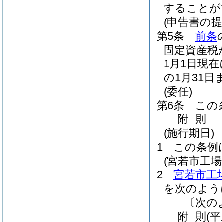
することが
(申告書の提
第5条
前条
固定資産税
1月1日現
の1月31
(委任)
第6条
この
附
則
(施行期日)
1
この条例
(宮若市工
2
宮若市工
を次のよう
〔次の
附
則
(平