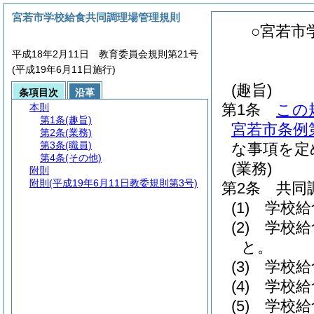
宮若市学校給食共同調理場管理規則
○宮若市
平成18年2月11日 教育委員会規則第21号
(平成19年6月11日施行)
(趣旨)
条項目次
沿革
第1条
この
本則
第1条
(趣旨)
宮若市条例
第2条
(業務)
第3条
(職員)
な事項を定
第4条
(その他)
(業務)
附則
附則
(平成19年6月11日教委規則第3号)
第2条
共同
(1)
学校給
(2)
学校給
と。
(3)
学校給
(4)
学校給
(5)
学校給