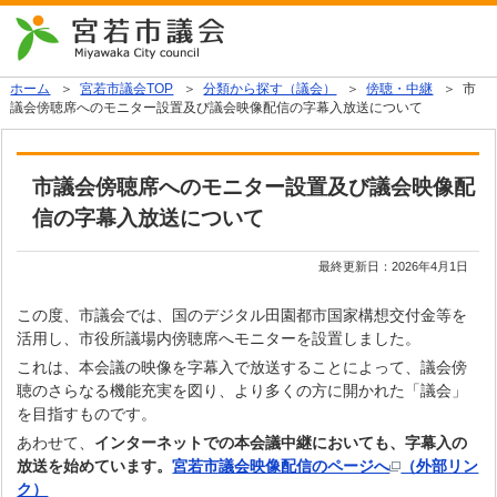
ホーム
＞
宮若市議会TOP
＞
分類から探す（議会）
＞
傍聴・中継
＞ 市
議会傍聴席へのモニター設置及び議会映像配信の字幕入放送について
市議会傍聴席へのモニター設置及び議会映像配
信の字幕入放送について
最終更新日：
2026年4月1日
この度、市議会では、国のデジタル田園都市国家構想交付金等を
活用し、
市役所議場内傍聴席へモニターを設置しました。
これは、本会議の映像を字幕入で放送することによって、議会傍
聴のさら
なる機能充実を図り、より多くの方に開かれた「議会」
を目指すものです。
あわせて、
インターネットでの本会議中継においても、
字幕入の
放送を始めています。
宮若市議会映像配信のページへ
（外部リン
ク）