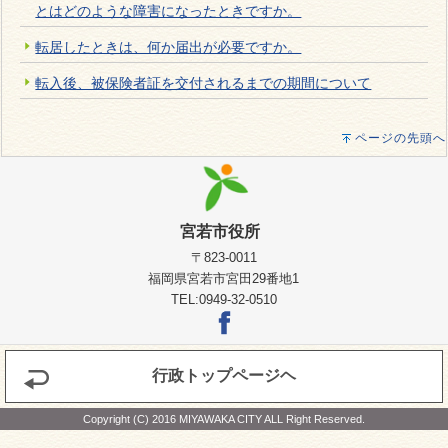
とはどのような障害になったときですか。
転居したときは、何か届出が必要ですか。
転入後、被保険者証を交付されるまでの期間について
ページの先頭へ
宮若市役所
〒823-0011
福岡県宮若市宮田29番地1
TEL:0949-32-0510
行政トップページヘ
Copyright (C) 2016 MIYAWAKA CITY ALL Right Reserved.