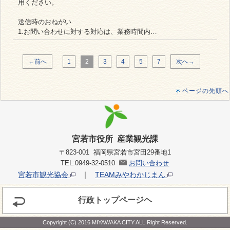
用ください。
送信時のおねがい
1.お問い合わせに対する対応は、業務時間内…
←前へ
1
2
3
4
5
7
次へ→
ページの先頭へ
宮若市役所 産業観光課
〒823-001 福岡県宮若市宮田29番地1
TEL:0949-32-0510
お問い合わせ
宮若市観光協会
｜
TEAMみやわかじまん
行政トップページヘ
Copyright (C) 2016 MIYAWAKA CITY ALL Right Reserved.