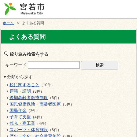
ホーム
＞ よくある質問
よくある質問
絞り込み検索をする
キーワード
▼分類から探す
税に関すること
（10件）
戸籍・証明
（3件）
後期高齢者医療制度
（6件）
国民健康保険・高齢者医療
（5件）
国民年金
（2件）
子育て支援
（4件）
観光・商工業
（4件）
スポーツ・体育施設
（6件）
歴史・文化・社会教育施設
（3件）