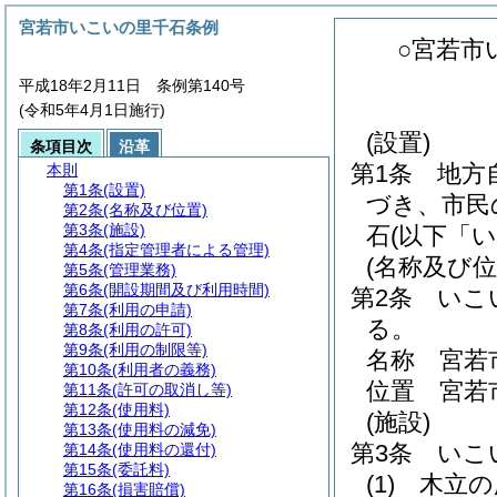
宮若市いこいの里千石条例
○宮若市
平成18年2月11日 条例第140号
(令和5年4月1日施行)
(設置)
条項目次
沿革
第1条
地方
本則
第1条
(設置)
づき、市民
第2条
(名称及び位置)
第3条
(施設)
石
(以下「
第4条
(指定管理者による管理)
(名称及び位
第5条
(管理業務)
第6条
(開設期間及び利用時間)
第2条
いこ
第7条
(利用の申請)
る。
第8条
(利用の許可)
第9条
(利用の制限等)
名称 宮若
第10条
(利用者の義務)
位置 宮若市
第11条
(許可の取消し等)
第12条
(使用料)
(施設)
第13条
(使用料の減免)
第3条
いこ
第14条
(使用料の還付)
第15条
(委託料)
(1)
木立の
第16条
(損害賠償)