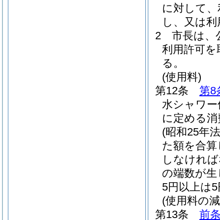
に対して、
し、又は利
2
市長は、
利用許可を
る。
(使用料)
第12条
第8
水シャワー
に定める消
(昭和25年法
た額を合算
しなければ
の端数が生
5円以上は
(使用料の減
第13条
前