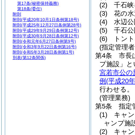
第17条
(秘密保持義務)
(2)
千石峡
第18条
(委任)
(3)
花の水
附則
附則
(平成20年10月1日条例第18号)
(4)
水辺公
附則
(平成25年12月27日条例第28号)
(5)
千石公
附則
(平成29年9月29日条例第12号)
附則
(平成30年9月28日条例第12号)
(6)
トント
附則
(令和元年6月27日条例第9号)
(指定管理
附則
(令和3年9月22日条例第16号)
附則
(令和5年3月28日条例第1号)
第4条
市長
別表
(第12条関係)
プ施設」と
宮若市公の
例
(平成20
行わせる。
(管理業務)
第5条
指定
(1)
キャン
ャンプ施
(2)
キャン