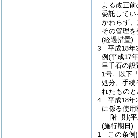
よる改正前
委託してい
かわらず、
その管理を
(経過措置)
3
平成18
例
(平成17
里千石の設
1号。以下
処分、手続
れたものと
4
平成18
に係る使用
附
則
(
(施行期日)
1
この条例