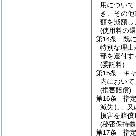
用について
き、その他
額を減額し
(使用料の還
第14条
既
特別な理由
部を還付す
(委託料)
第15条
キ
内において
(損害賠償)
第16条
指
滅失し、又
損害を賠償
(秘密保持義
第17条
指